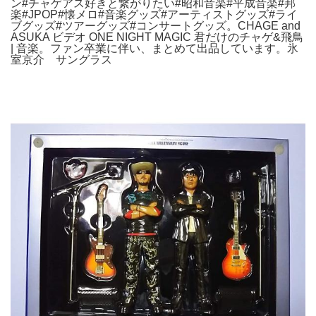
ン#チャゲアス好きと繋がりたい#昭和音楽#平成音楽#邦
楽#JPOP#懐メロ#音楽グッズ#アーティストグッズ#ライ
ブグッズ#ツアーグッズ#コンサートグッズ。CHAGE and
ASUKA ビデオ ONE NIGHT MAGIC 君だけのチャゲ&飛鳥
| 音楽。ファン卒業に伴い、まとめて出品しています。氷
室京介 サングラス