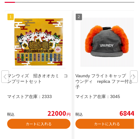
マンウィズ 招きオオカミ コ
Vaundy フライトキャップ バ
ンプリートセット
ウンディ replica ファー付き 帽
子
マイストア在庫：
2333
マイストア在庫：
3045
22000
6844
税込
円
税込
円
カートに入れる
カートに入れる