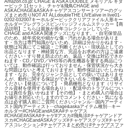
Amazon.co.jp: CHAGE & ASKA DOUBLE メモリアル ギタ
ーピック 11セット。チャゲ&飛鳥CHAGE and
ASKACHAGE&ASKAチャゲアスコンサートツアーのグッ
ズまとめ売りNOT AT ALLdoubleTHE LIVEalive in live01-
0202-032007キーホルダーピッククリアファイル人形キー
ホルダーフレグランスピンバッジフィルムステッカー【商
品説明】こちらは親族が長年コレクションしていた
CHAGE and ASKA 関連グッズになります。・自宅保管品
のため、経年劣化や細かな傷・汚れがある場合がありま
す・当方は専門知識がないため、詳細は分かりかねます・
状態は写真にてご確認・ご判断ください・現状品としての
出品となります・神経質な方、完品をお求めの方はご遠慮
ください・すり替え防止のため、返品・交換は対応できか
ねます・CD／DVD／VHS等の再生機器を要する商品につ
いては、動作確認は行っておりません・保管状況から大き
な問題はないと考えておりますが、動作保証はいたしかね
ます・なお、完全なジャンク品としての扱いではありませ
んが、動作に関する保証ができない点をご理解の上ご購入
ください【発送について】・簡易梱包となります（リサイ
クル資材を使用する場合あり）・配送中のトラブルについ
ては責任を負いかねます【その他】・まとめ購入の場合は
お値引き対応いたしますのでコメントください・気になる
点は必ず購入前にご質問くださいジャンル···国内アーティ
スト国内アーティスト···chage&askaアイテム種別···キー
ホルダー#CHAGEandASKA#チャゲアス
#CHAGE#ASKA#チャゲ#アスカ#飛鳥涼#チャゲアンドア
スカ#CHAGEandASKAグッズ#チャゲアスグッズ#チャゲ
アスコレクション#チャゲアスまとめ売り#チャゲアスファ