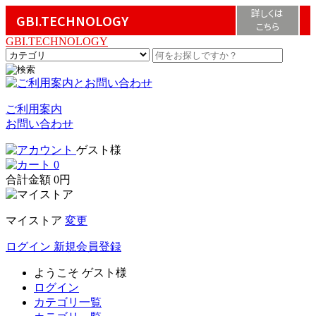
詳しくは
GBI.TECHNOLOGY
こちら
GBI.TECHNOLOGY
ご利用案内
お問い合わせ
ゲスト様
0
合計金額
0円
マイストア
変更
ログイン
新規会員登録
ようこそ
ゲスト様
ログイン
カテゴリ一覧