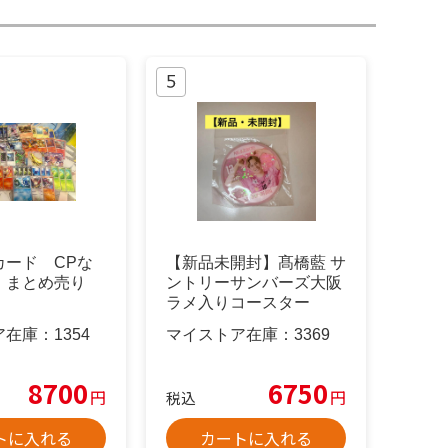
カード CPな
【新品未開封】髙橋藍 サ
 まとめ売り
ントリーサンバーズ大阪
ラメ入りコースター
ア在庫：
1354
マイストア在庫：
3369
8700
6750
円
円
税込
トに入れる
カートに入れる