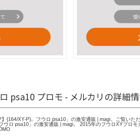
いて
受
る
ロ psa10 プロモ - メルカリの詳細
【P】{164/XY-P}。フウロ psa10」の激安通販 | magi
psa10」の激安通販 | magi。 2015年のフウロXYプロ
OMO