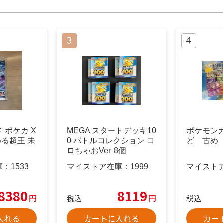
 ポケカ X
MEGA スタートデッキ10
ポケモン
ざめる超王 未
0 バトルコレクション コ
ど 古め
ロちゃおVer. 8個
庫：
1533
マイストア在庫：
1999
マイスト
8380
8119
円
円
税込
税込
入れる
カートに入れる
カー