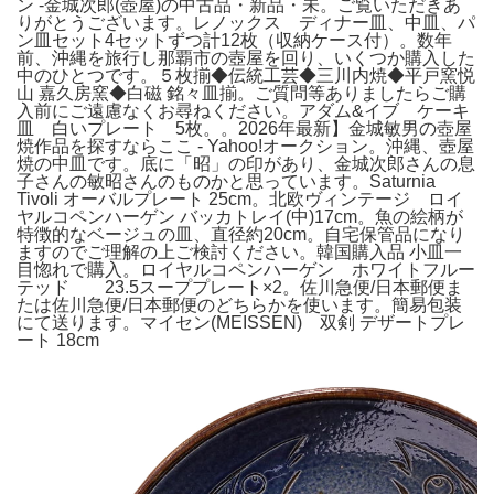
ン -金城次郎(壺屋)の中古品・新品・未。ご覧いただきあ
りがとうございます。レノックス ディナー皿、中皿、パ
ン皿セット4セットずつ計12枚（収納ケース付）。数年
前、沖縄を旅行し那覇市の壺屋を回り、いくつか購入した
中のひとつです。５枚揃◆伝統工芸◆三川内焼◆平戸窯悦
山 嘉久房窯◆白磁 銘々皿揃。ご質問等ありましたらご購
入前にご遠慮なくお尋ねください。アダム&イブ ケーキ
皿 白いプレート 5枚。。2026年最新】金城敏男の壺屋
焼作品を探すならここ - Yahoo!オークション。沖縄、壺屋
焼の中皿です。底に「昭」の印があり、金城次郎さんの息
子さんの敏昭さんのものかと思っています。Saturnia
Tivoli オーバルプレート 25cm。北欧ヴィンテージ ロイ
ヤルコペンハーゲン バッカトレイ(中)17cm。魚の絵柄が
特徴的なベージュの皿、直径約20cm。自宅保管品になり
ますのでご理解の上ご検討ください。韓国購入品 小皿一
目惚れで購入。ロイヤルコペンハーゲン ホワイトフルー
テッド 23.5スーププレート×2。佐川急便/日本郵便ま
たは佐川急便/日本郵便のどちらかを使います。簡易包装
にて送ります。マイセン(MEISSEN) 双剣 デザートプレ
ート 18cm