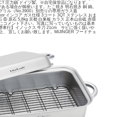
ECT 圧力鍋 ドイツ製。※自宅保管品になります。
としがある場合が御座います。たこ焼き 明石焼き 銅 鍋。
グリル（No.3900）別売りの専用ガラス蓋
or インコア ガス仕様 3コート 3QT ステンレス おま
 5,8kg 京都 白巣板 カラス 正本山合砥 赤環
軽にコメント下さい。写真に写っていないものは基本
行】イノックス 牛刀 21cm サビに強く扱いや
宜しくお願い致します。MIJINGER フードチョ