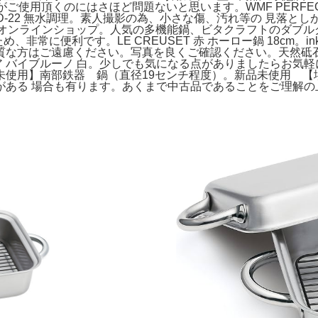
すがご使用頂くのにはさほど問題ないと思います。WMF PERF
手鍋 FD-22 無水調理。素人撮影の為、小さな傷、汚れ等の 見落
ビタクラフトオンラインショップ。人気の多機能鍋、ビタクラフトのダブル
非常に便利です。LE CREUSET 赤 ホーロー鍋 18cm。ink
はご遠慮ください。写真を良くご確認ください。天然砥石 ⑥ 原石
エア バイブルーノ 白。少しでも気になる点がありましたらお気
使用】南部鉄器 鍋（直径19センチ程度）。新品未使用 【堺孝
る 場合も有ります。あくまで中古品であることをご理解の上、 