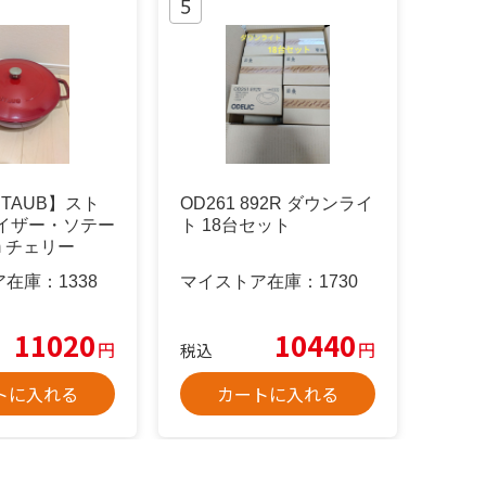
TAUB】スト
OD261 892R ダウンライ
レイザー・ソテー
ト 18台セット
m チェリー
ア在庫：
1338
マイストア在庫：
1730
11020
10440
円
円
税込
トに入れる
カートに入れる