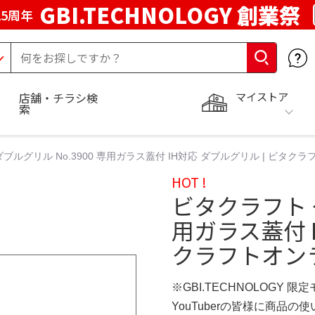
GBI.TECHNOLOGY 創業祭
5周年
マイストア
店舗・チラシ検
索
ブルグリル No.3900 専用ガラス蓋付 IH対応 ダブルグリル | ビタ
HOT !
ビタクラフト ダ
用ガラス蓋付 I
クラフトオン
※GBI.TECHNOLOGY 限
YouTuberの皆様に商品