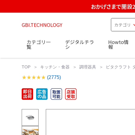
おかげさまで開設2
GBI.TECHNOLOGY
カテゴリ一
デジタルチラ
Howto情
覧
シ
報
TOP
キッチン・食器
調理器具
ビタクラフト ダ
(2775)