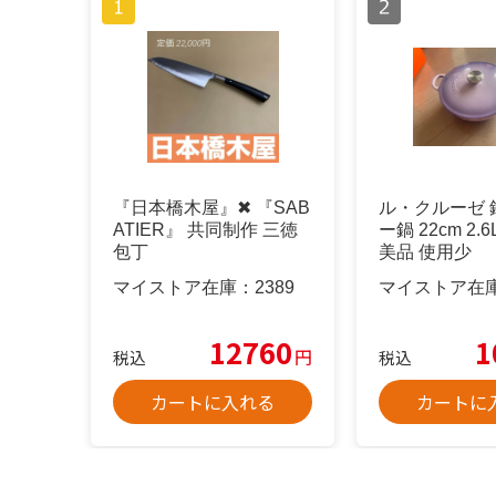
『日本橋木屋』✖︎ 『SAB
ル・クルーゼ 
ATIER』 共同制作 三徳
ー鍋 22cm 2.
包丁
美品 使用少
マイストア在庫：
2389
マイストア在
12760
1
円
税込
税込
カートに入れる
カートに