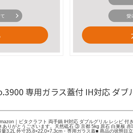
いて
受
る
.3900 専用ガラス蓋付 IH対応 ダ
zon｜ビタクラフト 両手鍋 IH対応 ダブルグリル レシピ 付き
がとうございます。天然砥石 ③ 京都 5kg 原石 白巣板 赤環
リル 容量3.2L 外寸35.8×22.0×7.3cm・専用ガラス蓋■ 