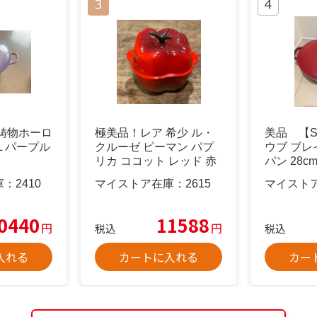
鋳物ホーロ
極美品！レア 希少 ル・
美品 【S
6L パープル
クルーゼ ピーマン パプ
ウブ ブ
リカ ココット レッド 赤
パン 28c
庫：
2410
マイストア在庫：
2615
マイスト
0440
11588
円
円
税込
税込
入れる
カートに入れる
カー