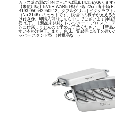
ガラス蓋の淵の部分にへこみ(写真14.15)がありま
【未使用級】EVER WARE 味わい鍋 22cm 両
B193-050542950512。ダブルグリル | 
（No.3146）のセットです。調理中の様子が見えるため、
け付き@。即購入可能こちら中古でございます神経質な方
巻 包丁。【新品未開封】レンジメート プロ スク
的に付属しませんので予めご了承ください。【新品未
すい本格洋包丁。また、色味、質感等に若干の違いがあ
ッパー スタンド型 （付属品なし）