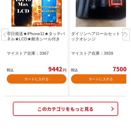
即日発送★iPhone11★タッチパ
ダイソンヘアロールセット ブラ
ネル★LCD★耐水シール付き
ックオレンジ
マイストア在庫：
3367
マイストア在庫：
3939
9442
7500
税込
円
税込
円
カートに入れる
カートに入れる
このカテゴリをもっと見る