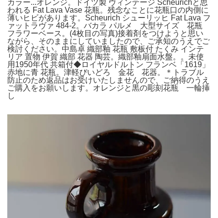
カラー...オレンジ。ドイツ製 ヴィンテージ Scheurichと思
われる Fat Lava Vase 花瓶。残念なことに花瓶口の内側に
薄いヒビがあります。Scheurich シューリッヒ Fat Lava フ
ァットラヴァ 484-2。バカラ パルメ 大型サイズ 花瓶
フラワーベース。(4枚目の写真)接着剤をつけようと思い
ながら、そのままにしていましたので、ご承知のうえでご
検討ください。中島卓 織部釉 花瓶 敷板付 たくみ インテ
リア 置物 伊賀 織部 花器 陶芸。織部釉扇面水盤。。未使
用1950年代 共箱付◆ロイヤルドルトン フランベ「1619」
赤地に青 花瓶。津軽びいどろ 金花 花器。＊トラブル
防止のため返品はお受けいたしませんので、ご納得のうえ
ご購入をお願いします。オレンジと黒の彫刻花瓶 一輪挿
し