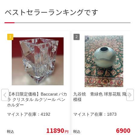
ベストセラーランキングです
【本日限定価格】Baccarat バカ
九谷焼 青緑色 球形花瓶 飛ぶ鳥
ラ クリスタル ルクソール ペン
模様
ホルダー
マイストア在庫：
4192
マイストア在庫：
1873
11890
6900
税込
円
税込
円