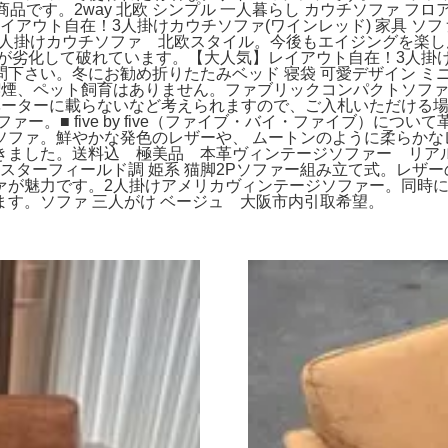
品です。2way 北欧 シンプル 一人暮らし カウチソファ フ
イアウト自在！3人掛けカウチソファ(ワインレッド) 家具 
3人掛けカウチソファ 北欧スタイル。今後もエイジングを楽しん
が劣化して破れています。【大人気】レイアウト自在！3人掛けカ
さい。冬にお勧め折りたたみベッド 寝袋 可愛デザイン ミニオ
品なし喫煙、ペット飼育はありません。ファブリックコンパクトソ
ベーターに載らないなど考えられますので、ご入札いただける
ー。■ five by five（ファイブ・バイ・ファイブ）につ
ソファ。鮮やかな発色のレザーや、 ムートンのように柔らかな
た。送料込 極美品 本革ヴィンテージソファー リアルレザー。そ
ェスターフィールド調 姫系 猫脚2Pソファー組み立て式。レザ
ァが魅力です。2人掛けアメリカヴィンテージソファー。同時
す。ソファ 三人がけ ベージュ 大阪市内引取希望。