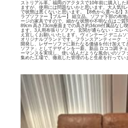
ストリアル革。福岡のアクタスで10年前に購入した商
ますが、使用には問題ないかと思います。大人気!!レ
で状態は悪くないと思います。【8色から選べる!】
ラブソファー【ブルー】 組立品。ソファ下部の布地
ージの家具ですので、細かな状態や不明な点はご質問下
89cm 高さ73cm座面までの高さ約34cm付属
ます。3人用布張りソファ。玄関が通らない・エレ
え宜しくお願いいたします。ヴィンテージ デニムソファ
オリジナルブランドです。フランスアンティーク 
開発し、レザーソファに新たなる価値を付け加えてきまし
ソファ」としてデザインを一新。新品 ロココ調 チ
ーマンスを実現し、使い込んだような風合いのソフ
集めた工場で、徹底した管理のもと生産を行っていま