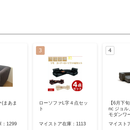
(まあま
ローソファL字４点セッ
【6月下旬発
ト
nc ジョ
モダンワ
庫：
1299
マイストア在庫：
1113
マイスト