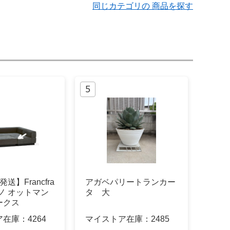
同じカテゴリの 商品を探す
送】Francfra
アガベパリートランカー
ルノ オットマン
タ 大
ークス
ア在庫：
4264
マイストア在庫：
2485