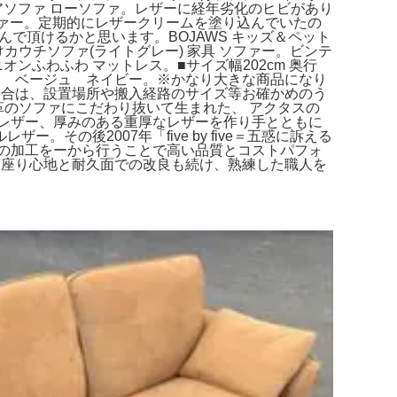
ロアソファ ローソファ。レザーに経年劣化のヒビがあり
ソファー。定期的にレザークリームを塗り込んでいたの
で頂けるかと思います。BOJAWS キッズ＆ペット
ウチソファ(ライトグレー) 家具 ソファー。ビンテ
ンふわふわ マットレス。■サイズ幅202cm 奥行
ファ ベージュ ネイビー。※かなり大きな商品になり
場合は、設置場所や搬入経路のサイズ等お確かめのう
いて革のソファにこだわり抜いて生まれた、 アクタスの
レザー、厚みのある重厚なレザーを作り手とともに
の後2007年「five by five＝五惑に訴える
ーの加工をーから行うことで高い品質とコストパフォ
に座り心地と耐久面での改良も続け、熟練した職人を