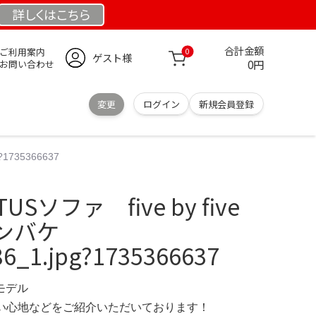
詳しくは
こちら
合計金額
ご利用案内
0
ゲスト様
0円
お問い合わせ
変更
ログイン
新規会員登録
1735366637
Sソファ five by five
ンバケ
6_1.jpg?1735366637
定モデル
の使い心地などをご紹介いただいております！