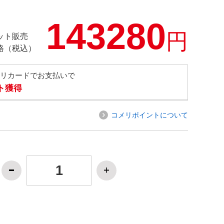
143280
円
ット販売
格（税込）
メリカードでお支払いで
ト獲得
コメリポイントについて