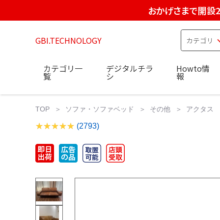
おかげさまで開設2
GBI.TECHNOLOGY
カテゴリ一
デジタルチラ
Howto情
覧
シ
報
TOP
ソファ・ソファベッド
その他
アクタス AC
(2793)