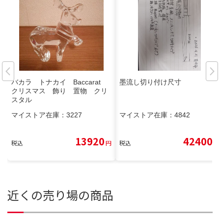
バカラ トナカイ Baccarat
墨流し切り付け尺寸
クリスマス 飾り 置物 クリ
スタル
マイストア在庫：
3227
マイストア在庫：
4842
13920
42400
税込
円
税込
円
近くの売り場の商品