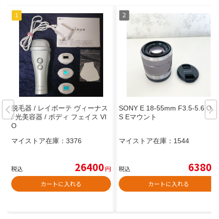
脱毛器 / レイボーテ ヴィーナス
SONY E 18-55mm F3.5-5.6 OS
/ 光美容器 / ボディ フェイス VI
S Eマウント
O
マイストア在庫：
3376
マイストア在庫：
1544
26400
6380
税込
円
税込
円
カートに入れる
カートに入れる