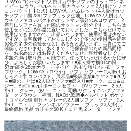
LOWYA コンパクト2人掛けカウチソファのオットマン ネ
イビー ロウヤ。ベルベット調カウチソファ 2人掛けソファ
コンパクト | 【公式】LOWYA。ハムレット / 4人掛けカウ
チソファ | [幅239] ファブリック生地。LOWYA2人掛けカ
ウチソファコンパクトのオットマン部分のみロウヤで、2
年前にソファを買った際のオットマン部分です。こちらは
使用せずに別の部屋に置いておりました。こちらだけでも
使用はできますので、出品いたします。使用期間は少ない
ですが、自宅保管しておりましたので多少の使用感や経年
劣化の多少の色褪せなどはあるかと思います。写真にてご
確認くださいませ。あくまで自宅保管品のため新品同様
を、お求めの方はお控えくださいませ。喫煙者なしです。
木製の脚は取り外し可能です。使っていただけるかたにぜ
ひ。よろしくお願いいたします！◾️素人採寸横81cm幅
57cm高さ28cmカラー···ネイビー系主な張り地···布・ファ
ブリック。LOWYA（ロウヤ） ソファ ソファー 2人掛け お
しゃれ L字 コンパクト。展示品■飛騨産業■キツツキ■26万
～■森のことば■2人掛けソファ■節入り■オーク。エコ&ロ
ジー。BoConcept ボーコンセプト IDVソファー 2.5人
掛け グレー。あい ニトリ 電動 リクライニングソファ
ダークブラウン 福岡。NAO北欧調◆ベルベット ポケッ
トコイル仕様 肘付き グレーの2人掛ソファ。ソファ 2人
掛け ニトリ。フランネルソファー ブリック3人掛け。
最終価格 美品 カリモク60 Kチェア 黒 2シーター ソファー