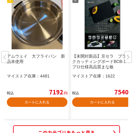
アムウェイ 大フライパン 新
【未開封新品】京セラ ブラッ
品未使用
クカッティングボードBCB-1
プロ仕様高品質まな板
マイストア在庫：
4481
マイストア在庫：
1622
7192
7540
税込
円
税込
円
カートに入れる
カートに入れる
このカテゴリをもっと見る