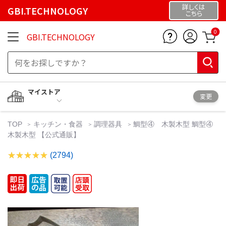
詳しくは
GBI.TECHNOLOGY
こちら
0
GBI.TECHNOLOGY
マイストア
変更
TOP
キッチン・食器
調理器具
鯛型④ 木製木型 鯛型④
木製木型 【公式通販】
(2794)