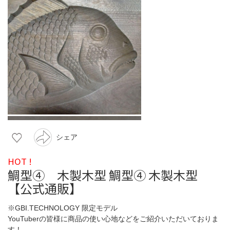
シェア
HOT !
鯛型④ 木製木型 鯛型④ 木製木型
【公式通販】
※GBI.TECHNOLOGY 限定モデル
YouTuberの皆様に商品の使い心地などをご紹介いただいておりま
す！