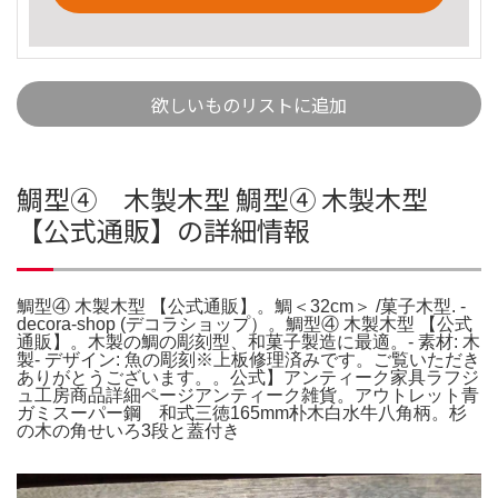
欲しいものリストに追加
鯛型④ 木製木型 鯛型④ 木製木型
【公式通販】の詳細情報
鯛型④ 木製木型 【公式通販】。鯛＜32cm＞ /菓子木型. -
decora-shop (デコラショップ）。鯛型④ 木製木型 【公式
通販】。木製の鯛の彫刻型、和菓子製造に最適。- 素材: 木
製- デザイン: 魚の彫刻※上板修理済みです。ご覧いただき
ありがとうございます。。公式】アンティーク家具ラフジ
ュ工房商品詳細ページアンティーク雑貨。アウトレット青
ガミスーパー鋼 和式三徳165mm朴木白水牛八角柄。杉
の木の角せいろ3段と蓋付き