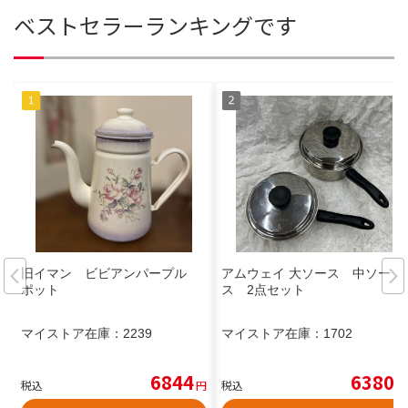
ベストセラーランキングです
旧イマン ビビアンパープル
アムウェイ 大ソース 中ソー
ポット
ス 2点セット
マイストア在庫：
2239
マイストア在庫：
1702
6844
6380
税込
円
税込
円