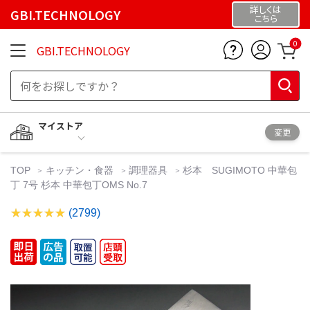
詳しくは
GBI.TECHNOLOGY
こちら
0
GBI.TECHNOLOGY
マイストア
変更
TOP
キッチン・食器
調理器具
杉本 SUGIMOTO 中華包
丁 7号 杉本 中華包丁OMS No.7
(2799)