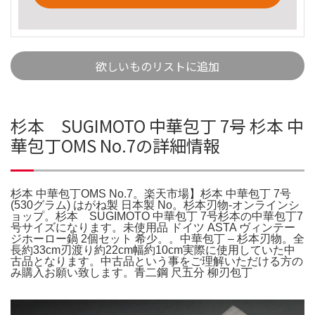
欲しいものリストに追加
杉本 SUGIMOTO 中華包丁 7号 杉本 中
華包丁OMS No.7の詳細情報
杉本 中華包丁OMS No.7。楽天市場】杉本 中華包丁 7号
(530グラム) はがね製 日本製 No。杉本刃物-オンラインシ
ョップ。杉本 SUGIMOTO 中華包丁 7号杉本の中華包丁7
号サイズになります。未使用品 ドイツ ASTA ヴィンテー
ジホーロー鍋 2個セット 希少。。中華包丁 – 杉本刃物。全
長約33cm刃渡り約22cm幅約10cm実際に使用していた中
古品となります。中古品という事をご理解いただける方の
み購入お願い致します。青二鋼 尺五分 柳刃包丁