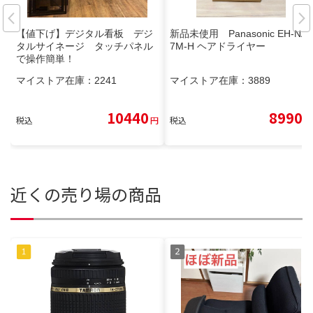
【値下げ】デジタル看板 デジ
新品未使用 Panasonic EH-NA
タルサイネージ タッチパネル
7M-H ヘアドライヤー
で操作簡単！
マイストア在庫：
2241
マイストア在庫：
3889
10440
8990
税込
円
税込
円
近くの売り場の商品