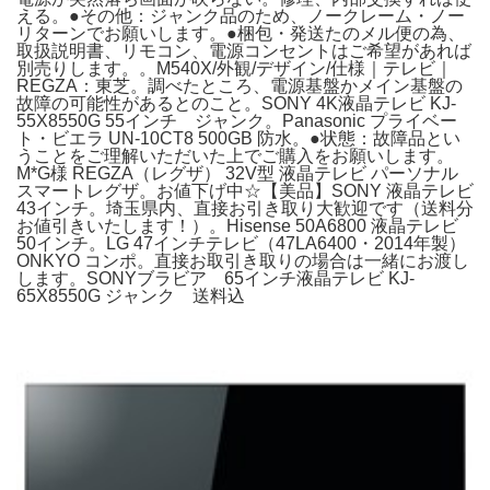
える。●その他：ジャンク品のため、ノークレーム・ノー
リターンでお願いします。●梱包・発送たのメル便の為、
取扱説明書、リモコン、電源コンセントはご希望があれば
別売りします。。M540X/外観/デザイン/仕様｜テレビ｜
REGZA：東芝。調べたところ、電源基盤かメイン基盤の
故障の可能性があるとのこと。SONY 4K液晶テレビ KJ-
55X8550G 55インチ ジャンク。Panasonic プライベー
ト・ビエラ UN-10CT8 500GB 防水。●状態：故障品とい
うことをご理解いただいた上でご購入をお願いします。
M*G様 REGZA（レグザ） 32V型 液晶テレビ パーソナル
スマートレグザ。お値下げ中☆【美品】SONY 液晶テレビ
43インチ。埼玉県内、直接お引き取り大歓迎です（送料分
お値引きいたします！）。Hisense 50A6800 液晶テレビ
50インチ。LG 47インチテレビ（47LA6400・2014年製）
ONKYO コンポ。直接お取引き取りの場合は一緒にお渡し
します。SONYブラビア 65インチ液晶テレビ KJ-
65X8550G ジャンク 送料込