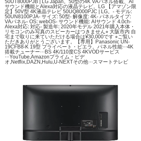
50UT8000PJB | LG Japan。50型の4K VAパネル搭載、AI
サウンド機能とAlexa対応の液晶テレビ。LG 【アマゾン限
定】50V型 4K液晶テレビ 50UQ8000PJC | LG。- モデル:
50UN8100PJA- サイズ: 50型- 解像度: 4K- パネルタイプ:
VAパネル- OS: webOS- サウンド機能: AIサウンド 4.0ch-
Alexa対応: 対応- 製造年: 2020年モデル 2021年購入本体・
リモコンのみ写真のスピーカーはつきません⭐︎ 大阪市内 自
宅まで取りに来ていただける場合は¥30,000です ⭐︎ご覧い
ただきありがとうございます。【専用】Panasonic UN-
19CFB8-K 19型 プライベート・ビエラ。パネル性能···4K
搭載チューナー···BS 4K/110度CS 4KVODサービス
···YouTube,Amazonプライム・ビデ
オ,Netflix,DAZN,Hulu,U-NEXTその他···スマートテレビ