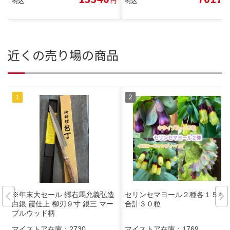
税込
円
税込
円
近くの売り場の商品
※年末大セール 郷右馬允義弘造
セリンセマヨール２種各１５粒
白銀 霞仕上 柳刃９寸 銀三 マー
合計３０粒
ブルウッド柄
マイストア在庫：
2730
マイストア在庫：
1769