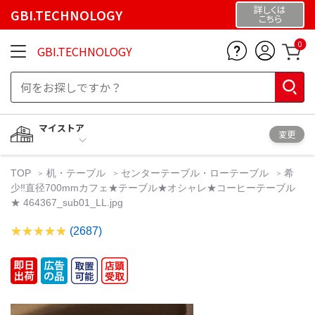
詳しくは
GBI.TECHNOLOGY
こちら
0
GBI.TECHNOLOGY
マイストア
変更
TOP
机・テーブル
センターテーブル・ローテーブル
希
少‼︎直径700mmカフェ★テーブル★オシャレ★コーヒーテーブル
★ 464367_sub01_LL.jpg
(2687)