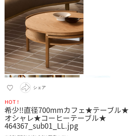
シェア
HOT !
希少‼︎直径700mmカフェ★テーブル★
オシャレ★コーヒーテーブル★
464367_sub01_LL.jpg