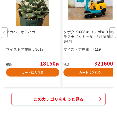
アガベ オアハカ
クボタ K-008★ ユンボ★ 0.8tク
ラス★ゴムキャタ ‼️ 現物確認
必須‼️
マイストア在庫：
3617
マイストア在庫：
4119
18150
321600
税込
円
税込
円
カートに入れる
カートに入れる
このカテゴリをもっと見る