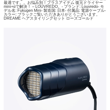
最適です。。お悩み別！プラスアイテム 復元ドライヤー
mini+αで解決！ – LOUVREDO。- ブランド: Louvredo- モ
デル名: Fukugen Mini- 製造国: 日本- 付属品: 電源ケーブル-
カラー: ブラックご覧いただきありがとうございます。
DREAME ヘアスタイリングセット ローズゴールド