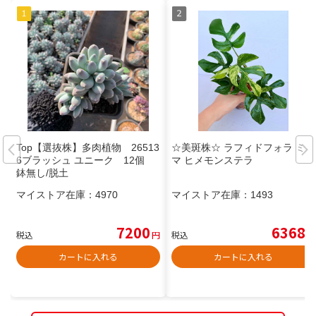
Top【選抜株】多肉植物 26513
☆美斑株☆ ラフィドフォラ ミグ
6ブラッシュ ユニーク 12個
マ ヒメモンステラ
鉢無し/脱土
マイストア在庫：
4970
マイストア在庫：
1493
7200
6368
税込
円
税込
円
カートに入れる
カートに入れる