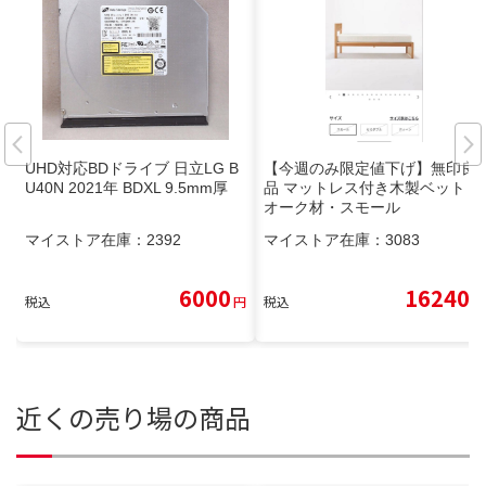
UHD対応BDドライブ 日立LG B
【今週のみ限定値下げ】無印良
U40N 2021年 BDXL 9.5mm厚
品 マットレス付き木製ベット・
オーク材・スモール
マイストア在庫：
2392
マイストア在庫：
3083
6000
16240
税込
円
税込
円
近くの売り場の商品