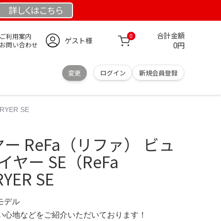
詳しくは
こちら
合計金額
ご利用案内
0
ゲスト様
0円
お問い合わせ
変更
ログイン
新規会員登録
YER SE
ヤー ReFa（リファ） ビュ
ヤー SE（ReFa
YER SE
定モデル
の使い心地などをご紹介いただいております！