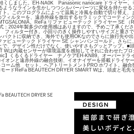
しました。EH-NA0K Panasonic nanocare ドラ
れるようなラインを生かしつつシルバーパーツに変化を持たせ
ヤー ホワイト。このプログラムによって温風と冷風を自動で切り替え、
フィルターを、遠赤外線を放出するセラミックでコーティング。K
MTGSALONIA。ReFa リファ ビューテック ドライヤー SE （
年式：2024年製多少の使用感はありますので、予めご了承くださ
ャンク品 フィルター付き。小回りのきく操作しやすいサイズと重
クトに収納でき、海外でも使用OKなのでさらに旅行先や出張先
 リファビューテック ドライヤー SE シャンパンゴールド。さ
とで、デザイン性だけでなく、使いやすさもグッとアップ。■
 SMART Wは内蔵センサーが環境温度を感知してそれに合わせた
sonic】くるくるドライヤー ナノケアEH-KN89。オーバ
■イオンと遠赤外線の融合技術、イオナイザーを搭載ドライヤ
ヤー エレキコーム他 セット。ヘアトリートメントPRO ホワイト
ドReFa BEAUTECH DRYER SMART Wは、頭皮