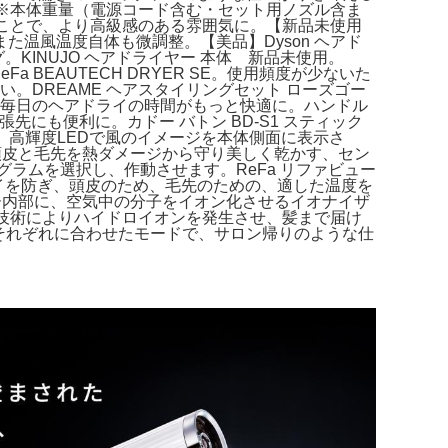
イヤー。※本体重量（電源コード含む・セット用ノズル含ま
ることで、より高級感のある雰囲気に。【新品未使用
また温風温度自体も微調整。【美品】Dyson ヘアド
INUJO ヘアドライヤー 本体 新品未使用。
ReFa BEAUTECH DRYER SE。使用頻度が少ないた
い。DREAME ヘアスタイリングセット ローズゴー
さで毎日のヘアドライの時間がもっと快適に。ハンドル
にも便利に。カドー バトン BD-S1 スティック
らに、高輝度LEDで風のイメージを本体側面に表示さ
頭皮と毛先を熱ダメージから守り美しく乾かす、セン
プログラムを選択し、作動させます。ReFa リファビュー
ードライを防ぎ、頭皮のため、毛先のための、適した温度を
ー内部に、空気中の分子をイオン化させるイオナイザ
。融合技術によりハイドロイオンを発生させ、髪まで届け
と毛先それぞれに合わせたモードで、サロン帰りのような仕