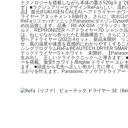
テクノロジーを搭載しながら本体の重さ520g※まで軽く
ず）■ラグジュアリーなデザインReFaらしい、流
品】 復元(FUKUGEN CALEA) ヘアドライ
ライヤー アタッチメント6個付き。さらに、吹出口の
ReFaリファパナソニックPanasonicダイゾンDyson
め出品致します。品番：RE-AX-03A（ブラック）
ルド。REPRONIZER ヘアドライヤー7D ジ
は、ねじりながら折りたたむ屈曲構造で、さらにコンパ
型ヘアドライヤー (2022) 4セット。新品未開封
せ、風の温度や速度を直感的にわかりやすくするこ
シングプログラムReFa BEAUTECH DRYER
テックドライヤーS + ホワイト 未開封。【Pana
生み出し、正しいドライテクニックへと導きます。
ーを搭載。激安‼︎ ホワイト/Brighte ドライ
ます。■頭皮から毛先へ正しい乾かし方に導く、専用モー
上がりを叶えます。Panasonic ナノケアドライアー