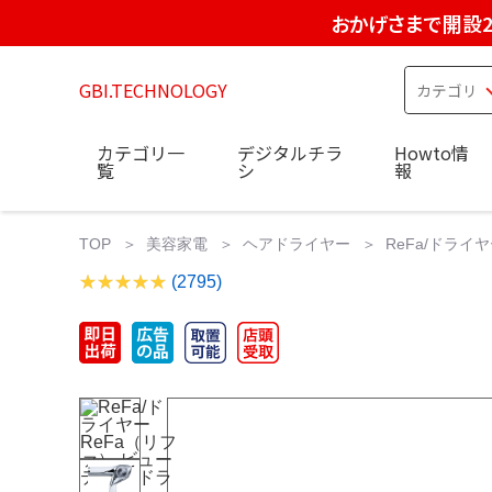
おかげさまで開設2
GBI.TECHNOLOGY
カテゴリ一
デジタルチラ
Howto情
覧
シ
報
TOP
美容家電
ヘアドライヤー
ReFa/ドライヤ
(2795)