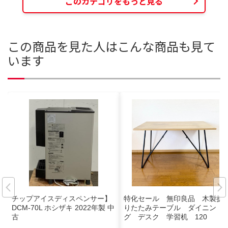
このカテゴリをもっと見る
この商品を見た人はこんな商品も見て
います
チップアイスディスペンサー】
特化セール 無印良品 木製折
DCM-70L ホシザキ 2022年製 中
りたたみテーブル ダイニン
古
グ デスク 学習机 120