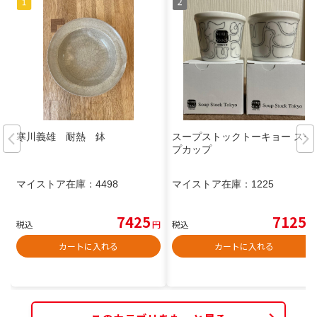
寒川義雄 耐熱 鉢
スープストックトーキョー スー
プカップ
マイストア在庫：
4498
マイストア在庫：
1225
7425
7125
税込
円
税込
円
カートに入れる
カートに入れる