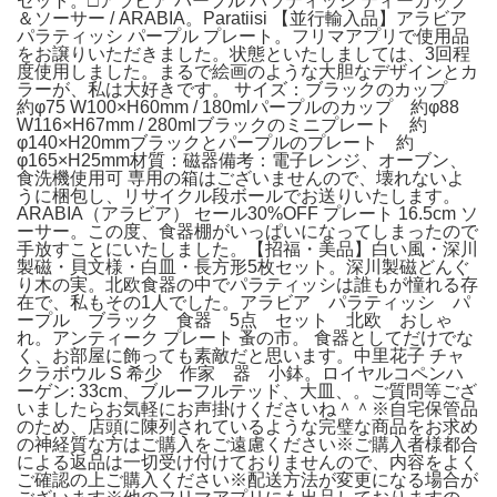
セット。□アラビア パープル パラティッシ ティーカップ
＆ソーサー / ARABIA。Paratiisi 【並行輸入品】アラビア
パラティッシ パープル プレート。フリマアプリで使用品
をお譲りいただきました。状態といたしましては、3回程
度使用しました。まるで絵画のような大胆なデザインとカ
ラーが、私は大好きです。 サイズ：ブラックのカップ
約φ75 W100×H60mm / 180mlパープルのカップ 約φ88
W116×H67mm / 280mlブラックのミニプレート 約
φ140×H20mmブラックとパープルのプレート 約
φ165×H25mm材質：磁器備考：電子レンジ、オーブン、
食洗機使用可 専用の箱はございませんので、壊れないよ
うに梱包し、リサイクル段ボールでお送りいたします。
ARABIA（アラビア） セール30%OFF プレート 16.5cm ソ
ーサー。この度、食器棚がいっぱいになってしまったので
手放すことにいたしました。【招福・美品】白い風・深川
製磁・貝文様・白皿・長方形5枚セット。深川製磁どんぐ
り木の実。北欧食器の中でパラティッシは誰もが憧れる存
在で、私もその1人でした。アラビア パラティッシ パ
ープル ブラック 食器 5点 セット 北欧 おしゃ
れ。アンティーク プレート 蚤の市。 食器としてだけでな
く、お部屋に飾っても素敵だと思います。中里花子 チャ
クラボウル S 希少 作家 器 小鉢。ロイヤルコペンハ
ーゲン: 33cm、ブルーフルテッド、大皿、。ご質問等ござ
いましたらお気軽にお声掛けくださいね＾＾※自宅保管品
のため、店頭に陳列されているような完璧な商品をお求め
の神経質な方はご購入をご遠慮ください※ご購入者様都合
による返品は一切受け付けておりませんので、内容をよく
ご確認の上ご購入ください※配送方法が変更になる場合が