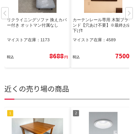
リクライニングソファ 換えカバ
カーテンレール専用 木製ブライ
ー付き オットマン付属なし
ンド【穴あけ不要】※最終お値
下げ❗
マイストア在庫：
1173
マイストア在庫：
4589
8688
7500
税込
円
税込
円
近くの売り場の商品