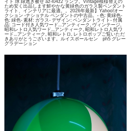
イト 球 緑透き被せ az-l04z2 ランプ。Vintage模様替えの
ため安く出品します鮮やかな黄緑色のガラス製ペンダント
ライト、インテリアに最適。。2026年最新】Yahoo!オー
クション -ナショナル ペンダントの中古品。- 色: 黄緑色-
色: 緑色- 素材: ガラス- デザイン: ペンダントライト- 付属
品: コード付き人気ワード...アンティーク, ヴィンテージ,
昭和レトロ人気ワード...アンティーク, 昭和レトロ人気ワ
ード...アンティーク, 昭和レトロ, レトロポップご覧いただ
きありがとうございます。ルイスポールセン ph5 グレー
グラデーション