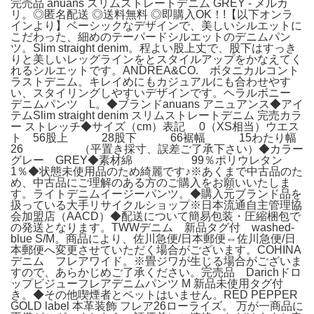
完売品 anuans スリムストレートデニム GREY - メルカ
リ。◎匿名配送 ◎送料無料 ◎即購入OK！!【以下オンラ
インより】ベーシックなデザインで、美しいシルエットに
こだわった、細めのテーパードシルエットのデニムパン
ツ。Slim straight denim。程よい股上丈で、股下はすっき
りと美しいレッグラインをとスタイルアップをかなえてく
れるシルエットです。ANDREA&CO. ボタニカルコント
ラストデニム。キレイめにもカジュアルにも合わせやす
い、スタイリングしやすいデザインです。ヘラルボニー
デニムパンツ L。◆ブランドanuans アニュアンス◆アイ
テムSlim straight denim スリムストレートデニム 完売カラ
ー ストレッチ◆サイズ（cm）表記 0（XS相当）ウエス
ト 56股上 28股下 66裾幅 15わたり幅
26 （平置き採寸、誤差ご了承下さい）◆カラー
グレー GREY◆素材綿 99％ポリウレタン
1％◆状態未使用品のため綺麗です♪※あくまで中古品のた
め、中古品にご理解のある方のご購入をお願いいたしま
す。ライトデニムイージーパンツ。◆購入元ブランド品を
扱っている大手リサイクルショップ※日本流通自主管理協
会加盟店（AACD）◆配送について簡易包装・圧縮梱包で
の発送となります。TWWデニム 新品タグ付 washed-
blue S/M。商品により、佐川急便/日本郵便⇔佐川急便/日
本郵便へ変更させていただく場合がございます。COHINA
デニム フレアワイド。※畳ジワが生じる場合がございま
すので、あらかじめご了承ください。完売品 Darichドロ
ップビジューフレアデニムパンツ M 新品未使用タグ付
き。◆その他喫煙者とペットはいません。RED PEPPER
GOLD label 本革装飾 フレア26ローライズ。 万が一商品に