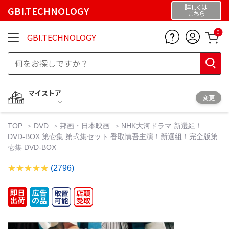
詳しくは
GBI.TECHNOLOGY
こちら
0
GBI.TECHNOLOGY
マイストア
変更
TOP
DVD
邦画・日本映画
NHK大河ドラマ 新選組！
DVD-BOX 第壱集 第弐集セット 香取慎吾主演！新選組！完全版第
壱集 DVD-BOX
(2796)