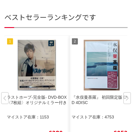
ベストセラーランキングです
ラストホープ-完全版- DVD-BOX
『水俣曼荼羅』 初回限定版 DV
〈7枚組〉オリジナルミラー付き
D 4DISC
マイストア在庫：
1153
マイストア在庫：
4753