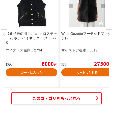
【新品未使用】d.i.a. クロスチャ
WhimGazetteフーテッドファー
ーム ボア ハイネック ベスト Y2
ジレ
K
マイストア在庫：
2734
マイストア在庫：
3319
6000
27500
税込
円
税込
円
カートに入れる
カートに入れる
このカテゴリをもっと見る