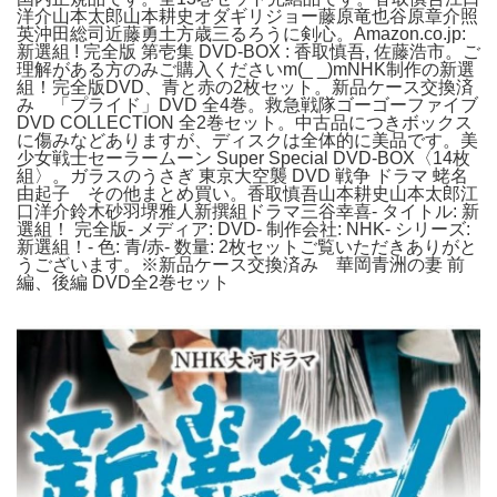
洋介山本太郎山本耕史オダギリジョー藤原竜也谷原章介照
英沖田総司近藤勇土方歳三るろうに剣心。Amazon.co.jp:
新選組 ! 完全版 第壱集 DVD-BOX : 香取慎吾, 佐藤浩市。ご
理解がある方のみご購入くださいm(_ _)mNHK制作の新選
組！完全版DVD、青と赤の2枚セット。新品ケース交換済
み 「プライド」DVD 全4巻。救急戦隊ゴーゴーファイブ
DVD COLLECTION 全2巻セット。中古品につきボックス
に傷みなどありますが、ディスクは全体的に美品です。美
少女戦士セーラームーン Super Special DVD-BOX〈14枚
組〉。ガラスのうさぎ 東京大空襲 DVD 戦争 ドラマ 蛯名
由起子 その他まとめ買い。香取慎吾山本耕史山本太郎江
口洋介鈴木砂羽堺雅人新撰組ドラマ三谷幸喜- タイトル: 新
選組！ 完全版- メディア: DVD- 制作会社: NHK- シリーズ:
新選組！- 色: 青/赤- 数量: 2枚セットご覧いただきありがと
うございます。※新品ケース交換済み 華岡青洲の妻 前
編、後編 DVD全2巻セット