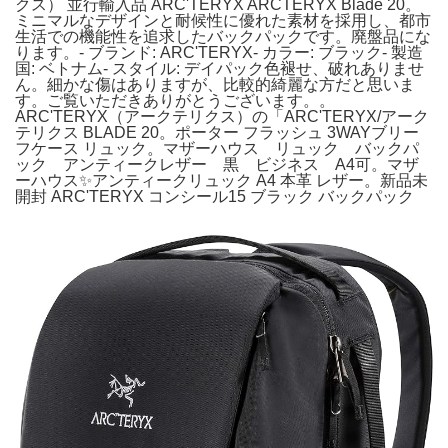
クス） 並行輸入品 ARC'TERYX ARCTERYX Blade 20。
ミニマルなデザインと耐候性に優れた素材を採用し、都市
生活での機能性を追求したバックパックです。廃盤品にな
ります。- ブランド: ARC'TERYX- カラー: ブラック- 製造
国: ベトナム- スタイル: デイパック色褪せ、破れありませ
ん。細かな傷はありますが、比較的綺麗な方だと思いま
す。ご覧いただきありがとうございます。。
ARC'TERYX（アークテリクス）の「ARC'TERYX/アーク
テリクス BLADE 20。ポーター フラッシュ 3WAYブリー
フケース リュック。マザーハウス リュック バックパ
ック アンティークレザー 黒 ビジネス A4可。マザ
ーハウス✨アンティークリュック A4 本革 レザー。新品未
開封 ARC'TERYX コンシール15 ブラック バックパック