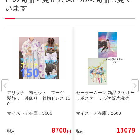
います
アリサナ 袴セット ブーツ
セーラームーン 新品 2点 オーロ
髪飾り 帯飾り 着物ドレス 15
ラポスター レゾネ記念発売
0
マイストア在庫：
3666
マイストア在庫：
2603
8700
13079
税込
円
税込
円