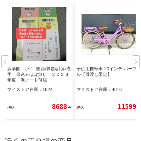
浜学園 小2 国語/算数/計算/漢
子供用自転車 20インチ パープ
字 書込みほぼ無し ２０２３
ル【引渡し限定】
年度 浜ノート付属
マイストア在庫：
1824
マイストア在庫：
4816
8688
11599
税込
円
税込
円
近くの売り場の商品