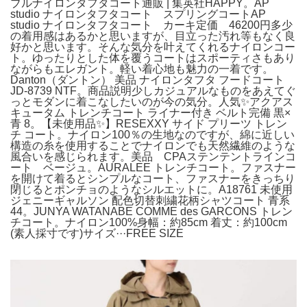
ブルナイロンタフタコート通販 | 集英社HAPPY。AP
studio ナイロンタフタコート スプリングコートAP
studio ナイロンタフタコート カーキ定価 46200円多少
の着用感はあるかと思いますが、目立った汚れ等もなく良
好かと思います。そんな気分を叶えてくれるナイロンコー
ト。ゆったりとした体を覆うコートはスポーティさもあり
ながらもエレガント。軽い着心地も魅力の一着です。
Danton（ダントン） 美品 ナイロンタフタ フードコート
JD-8739 NTF。商品説明少しカジュアルなものをあえてぐ
っとモダンに着こなしたいのが今の気分。人気✨アクアス
キュータム トレンチコート ライナー付き ベルト完備 黒×
青 8。【未使用品✨】RESEXXY サイド プリーツ トレン
チ コート。ナイロン100％の生地なのですが、綿に近しい
構造の糸を使用することでナイロンでも天然繊維のような
風合いを感じられます。美品 CPAステンテントラインコ
ート ベージュ。AURALEE トレンチコート。ファスナー
を開けて着るとシンプルなコート、ファスナーをきっちり
閉じるとポンチョのようなシルエットに。A18761 未使用
ジェニーギャルソン 配色切替刺繍花柄シャツコート 青系
44。JUNYA WATANABE COMME des GARCONS トレン
チコート。ナイロン100%身幅：約85cm 着丈：約100cm
(素人採寸です)サイズ···FREE SIZE