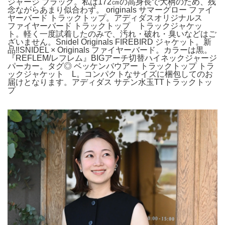
ジャージ ブラック。私は172㎝の高身長で大柄のため、残
念ながらあまり似合わず。 originals サマーグロー ファイ
ヤーバード トラックトップ。アディダスオリジナルス
ファイヤーバード トラックトップ トラックジャケッ
ト。軽く一度試着したのみで、汚れ・破れ・臭いなどはご
ざいません。Snidel Originals FIREBIRD ジャケット。新
品‼️SNIDEL × Originals ファイヤーバード。カラーは黒。
『REFLEM/レフレム』BIGアーチ切替ハイネックジャージ
パーカー。タグ◎ ベッケンバウアー トラックトップ トラ
ックジャケット L。コンパクトなサイズに梱包してのお
届けとなります。アディダス サテン水玉TTトラックトッ
プ