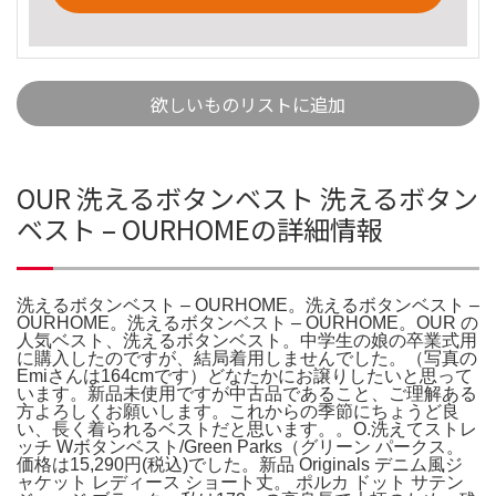
欲しいものリストに追加
OUR 洗えるボタンベスト 洗えるボタン
ベスト – OURHOMEの詳細情報
洗えるボタンベスト – OURHOME。洗えるボタンベスト –
OURHOME。洗えるボタンベスト – OURHOME。OUR の
人気ベスト、洗えるボタンベスト。中学生の娘の卒業式用
に購入したのですが、結局着用しませんでした。（写真の
Emiさんは164cmです）どなたかにお譲りしたいと思って
います。新品未使用ですが中古品であること、ご理解ある
方よろしくお願いします。これからの季節にちょうど良
い、長く着られるベストだと思います。。O.洗えてストレ
ッチ Wボタンベスト/Green Parks（グリーン パークス。
価格は15,290円(税込)でした。新品 Originals デニム風ジ
ャケット レディース ショート丈。 ポルカ ドット サテン