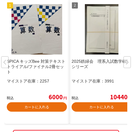
SPICA キッズBee 対策テキスト
2025鉄緑会 理系入試数学確認
トライアル/ファイナル2冊セッ
シリーズ
ト
マイストア在庫：
2257
マイストア在庫：
3991
6000
10440
税込
円
税込
円
カートに入れる
カートに入れる