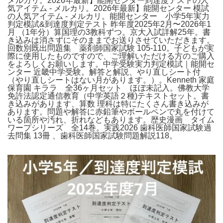
メルカリ。2026年最新】能開センター到達度テストの人
気アイテム - メルカリ。2026年最新】能開センター 模試
の人気アイテム - メルカリ。能開センター 小学5年実力
判定模試&到達度判定テスト 昨年度2025年2月〜2026年1
月 （1年分）算国理の3教科ずつ。京大入試詳解25年。書
き込みは消さずにそのままでお送りさせていただきます。
回数別既出問題集 薬剤師国家試験 105-110。子どもが実
際に使用したものですので、ご理解いただける方のご購入
をよろしくお願いします。中学受験実力判定模試｜能開セ
ンター 近畿中学受験。解答と解説、やり直しシート付
（やり直しシートはない月があります。）。Kenneth 家庭
保育園 キララ 全36ヶ月セット ほぼ未記入。佛教大学
免許法認定通信教育（中学英語２種)テキストセット。書
き込みがあります、算数 理科は特にたくさん書き込みが
あります。問題や解答に赤鉛筆やボールペンで丸を付けて
いる箇所や汚れ、折れなどもあります。歴史漫画 タイム
ワープシリーズ 全14巻。実践2026 歯科医師国家試験過
去問集 13冊 、歯科医師国家試験問題解説118。