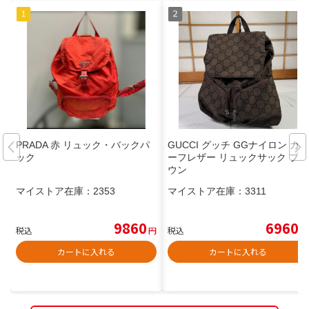
PRADA 赤 リュック・バックパ
GUCCI グッチ GGナイロン カ
ック
ーフレザー リュックサック ブラ
ウン
マイストア在庫：
2353
マイストア在庫：
3311
9860
6960
税込
円
税込
円
カートに入れる
カートに入れる