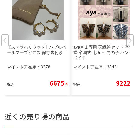
【ステラハリウッド】バブルパ
ayaさま専用 羽織袴セット 卒業
ールフープピアス 保存袋付き
式 卒園式 七五三 男の子 ハンド
メイド
マイストア在庫：
3378
マイストア在庫：
3843
6675
9222
税込
円
税込
円
近くの売り場の商品