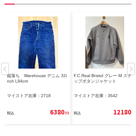
縦落ち Warehouse デニム 32i
F.C.Real Bristol グレー M スナ
nch L84cm
ップボタンジャケット
マイストア在庫：
2718
マイストア在庫：
3542
6380
12180
税込
円
税込
円