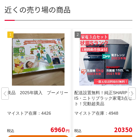
近くの売り場の商品
美品 2025年購入 プーメリー
配送設置無料！純正SHARP・IR
IS・ニトリブラック家電3点セッ
ト！完動超美品
マイストア在庫：
4426
マイストア在庫：
4948
6960
20350
税込
円
税込
円