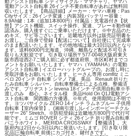
動アシスト自転車 シティサイクル・ママチャリ。ヤマハ
電動アシスト自転車 26インチ不要自転車があれば無料回
収いたします。【商品詳細】メーカー：ヤマハ車種：Pas
Cityサイズ：26インチ変速：内装3段バッテリー容量：
8.9Ah鍵：1本（追加1本800円）付属品：充電器付き【状
態】アシスト機能、スイッチ操作、変速、ブレーキ動作確
認済み。購入後すぐにご乗車いただけます。※中古品のた
めキズ、サビ等ございます。近畿地方以外は販売証明書を
お渡し、ご自身で登録【配送について】自社便にて完成車
のまま配送いたします。その他地域は最大10日以内となり
ます。送料6000円北海道、沖縄、離島など配送不可引き
取りも大歓迎です。引き取り場所〒577-0048大阪府東大
阪市西堤西2-7ご購入前に必ず都道府県、市区町村までコ
メントをお願いいたします。ヤマハ（YAMAHA）の電動
アシスト自転車 | イエローハットグループの。お渡し時に
受取評価をお願いいたします。ヒーさん専用 comfitz ミニ
ベロ 20インチ 自転車 シマノ 7速。美品 Renault 折りた
たみ自転車 シルバー。自転車整備士による点検、整備済
みです。ブリヂストン levena 18インチ 子供用自転車※手
渡しのみ 都心。ネイタル様 美品Hold On Q1J電動アシ
スト自転車 関西圏の方優遇。※年式、使用期間は不明で
す。ヨツバサイクル ZERO 14インチ ラムネブルー 子供用
自転車【室内保管】。(湘南引渡し)レインボービーチクル
ーザー 26″ Stretch。※防犯登録は近畿地方800円で代行可
能です。ミムゴ ROVER シティ 26インチ 折り畳み自転車
バニラホワイト。MERIDA CROSSWAY 【整備済】。大
阪府内は2日から3日以内に発送いたします。[引き取り限
定品]三輪自転車 前後にカゴ付き、鍵付きです。