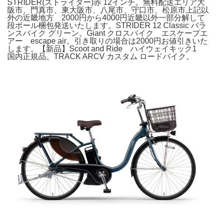
STRIDER(ストライダー)赤 12インチ。無料配送エリア大
阪市、門真市、東大阪市、八尾市、守口市、松原市上記以
外の近畿地方 2000円から4000円近畿以外一部分解して
段ボール梱包発送いたします。STRIDER 12 Classic バラ
ンスバイク グリーン。Giant クロスバイク エスケープエ
アー escape air。引き取りの場合は2000円お値引きいた
します。【新品】Scoot and Ride ハイウェイキック1
国内正規品。TRACK ARCV カスタム ロードバイク。