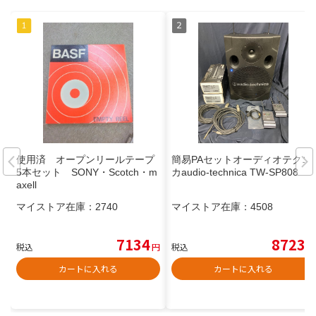
使用済 オープンリールテープ
簡易PAセットオーディオテクニ
5本セット SONY・Scotch・m
カaudio-technica TW-SP808
axell
マイストア在庫：
2740
マイストア在庫：
4508
7134
8723
税込
円
税込
円
カートに入れる
カートに入れる