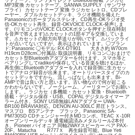
ットテープ。サンワダイレクト Bluetooth搭載 ラジカセ
MP3変換 カセットテープ。SANWA SUPPLY（サンワサ
プライ） カセットテープ 変換 ラジカセ レトロ。CDプレ
ーヤー、ダブルカセットデッキ、ラジオ機能を備えた
Panasonicのポータブルステレオ。CD再生-OKラジオ受
信-OKカセット再生、録音-OKVOICE CLOCK-発声しま
す。(リモコンのVOICE CLOCKボタンを押すと現在時刻
を音声で答えます)⚠️カセットの1部ギアを交換していま
す。⚠️カセットの順方向早送りが弱いです。⚠️バックライ
トが点いてないですが、表示はされています。◯ブラン
ド: Panasonic ◯モデル: RX-DT901 大きさ約 W70cm
H19cm D28cm◯付属品: 取扱説明書、リモコン◯おまけで
カセット型Bluetoothアダプターを付けます。スマホ等と
ペアリングしてradikoや保存している音楽を聴けるほか、
再生側にBluetoothアダプターを入れて録音側に生カセッ
トでアナログ録音が出来ます。オートリバースタイプのカ
セットデッキですから、流しっぱなしも出来ます。Bi-
AMPで音は良い方と思います。古い物なので何が起こる
かわからないです。ノークレーム、ノーリターンでお願い
します。。ラジカセ（多機能・カセット変換・Bluetooth
搭載・デジタル保存・USB。COPAL デジタルタイマー ア
ラーム付き。SONY USB無線LANアダプター UWA-
BR100 BRAVIA対応。DENON AU-300LC 昇圧トランス。
マスプロ BSアンテナ ブラック。Panasonic SA-
PM730SD CDチェンジャー付きMDコンポ。TEAC Ｘ-10R
オープンリールデッキ 通電確認済みメタルリール2本付
き。Pioneer パイオニア 同軸2WAYスピーカー ペア PAX-
20F。Matucha R777Ｘ 再生録音可能。Blue Yeti