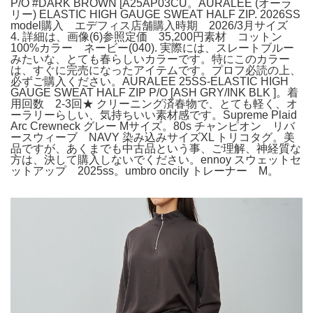
P/O #DARK BROWN [A25AP03CU。AURALEE (オーラ
リー) ELASTIC HIGH GAUGE SWEAT HALF ZIP. 2026SS
model購入 エデフィス店舗購入時期 2026/3月サイズ
4. 詳細は、画像(6)参照定価 35,200円素材 コットン
100%カラー ネービー(040). 実際には、スレートブルー
みたいな、とても春らしいカラーです。特にこのカラー
は、すぐに完売になったアイテムです。プロフ必読の上、
必ずご購入ください。AURALEE 25SS-ELASTIC HIGH
GAUGE SWEAT HALF ZIP P/O [ASH GRY/INK BLK ]。着
用回数 2-3回★ クリーニング済春物で、とても軽く、オ
ーラリーらしい、気持ちいい素材感です。Supreme Plaid
Arc Crewneck グレー Mサイズ。80s チャンピオン リバ
ースウィーブ NAVY 染み込みサイズXL トリコタグ。美
品ですが、あくまでも中古品という事、ご理解、神経質な
方は、決して購入しないでください。ennoy スウェットセ
ットアップ 2025ss。umbro oncily トレーナー M。