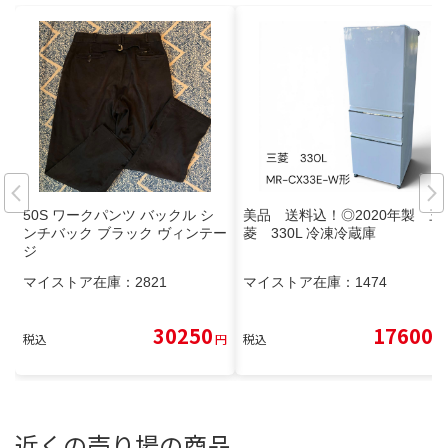
50S ワークパンツ バックル シ
美品 送料込！◎2020年製 三
ンチバック ブラック ヴィンテー
菱 330L 冷凍冷蔵庫
ジ
マイストア在庫：
2821
マイストア在庫：
1474
30250
17600
税込
円
税込
円
近くの売り場の商品