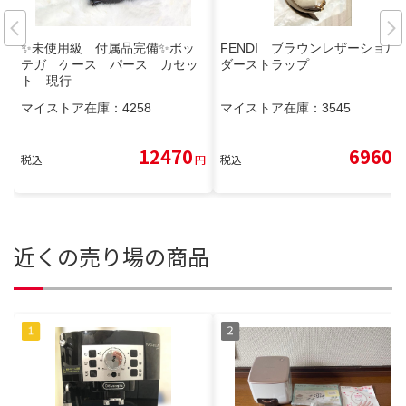
✨未使用級 付属品完備✨ボッ
FENDI ブラウンレザーショル
テガ ケース パース カセッ
ダーストラップ
ト 現行
マイストア在庫：
4258
マイストア在庫：
3545
12470
6960
税込
円
税込
円
近くの売り場の商品