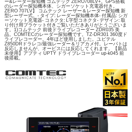
ー&レーダー探知機 コムテック ZERO708LV+。GPS搭載
のレーダー探知機本体、シガーソケット充電器付き。
ZERO 707LV】 コムテック レーザー＆レーダー探知機 新
型レーザー式。- タイプ: レーダー探知機本体- 付属品: シガ
ーソケット充電器- コネクタ: L字型コネクタ- デザイン: 取
り付け用ブラケット付きご覧いただきありがとうございま
す。1)コムテック 前後ドライブレコーダー ZDR035 美
品。COMTECのレーダー探知機です。TZ-DR301 360度ド
ライブレコーダー。4年ほど使用しました。ユピテル
Z850DRドラレコ/最強レーダー＆リアカメ付。レーパトは
反応しませんが、オービスには反応してくれます。【新品
未使用】アプティ UPTY ドライブレコーダー up-k045 前
後搭載。