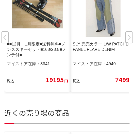
■■12月・1月限定■送料無料■メ
SLY 完売カラー L/W PATCHED
ンズスキーセット■168/28.5■メ
PANEL FLARE DENIM
ンテ付■
マイストア在庫：
3641
マイストア在庫：
4940
19195
7499
税込
円
税込
円
近くの売り場の商品