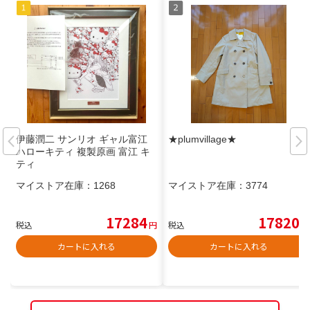
伊藤潤二 サンリオ ギャル富江
★plumvillage★
ハローキティ 複製原画 富江 キ
ティ
マイストア在庫：
1268
マイストア在庫：
3774
17284
17820
税込
円
税込
円
カートに入れる
カートに入れる