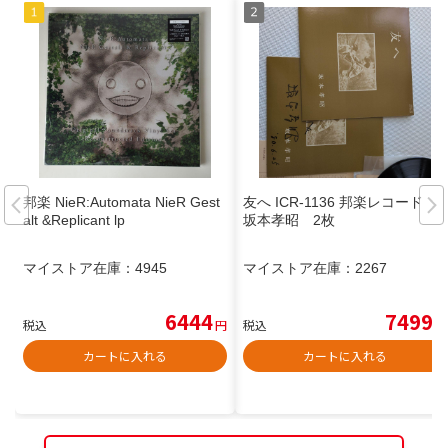
邦楽 NieR:Automata NieR Gest
友へ ICR-1136 邦楽レコード
alt &Replicant lp
坂本孝昭 2枚
マイストア在庫：
4945
マイストア在庫：
2267
6444
7499
税込
円
税込
円
カートに入れる
カートに入れる