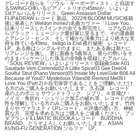
グレコード自らを「ソウル・キーボーディスト」と自認す
るSWING-O率いるピアノ・トリオの45trioが、いよいよ
1stアルバムをリリース。Green Assassin Dollar
FLIP&DRAW レコード 新品。2022年BLOOM MUSIC移籍
後に発表したWeldon Irvineの名曲カヴァー「I Love You」
以来リリースした7インチの全てを即完売し、コアなDJか
らブラック・ミュージック愛好家に至るまで、その選曲眼
とアレンジ・センス、そして確かな演奏力により絶大な支
持を得ている45trio。indigo la End 夜行秘密 レコード
LP。ある曲はシングルそのままに、またある曲は新たに
リアレンジを施し、更に新曲を5曲加え、彼らの勢いをそ
のままパッケージした珠玉の全9曲を収録したアルバム
『SOUL REVIEW』いよいよリリース！収録曲Side A01
Saudade Vem Correndo02 A Little Spice03 Gee Dee04
Soulful Strut (Piano Version)05 Inside My LoveSide B06 All
Because of You07 Mysterious Vibes08 Remind Me09 I
Love You (Part 2)※自宅保管であることをご理解いただけ
る方のみご購入をお願いいたします。久石譲 レコード
崖の上のポニョ サウンドトラック ジブリ。※音飛び・
ノイズ・角折れ・シュリンク加工の破れ等、レコードの特
性を理解している方のみご購入をお願いいたします。竹内
まりや ヴァラエティ LPレコード。※評価の悪い方、神経
質な方、完璧を求める方はご購入をご遠慮ください。ブッ
ダブランドILLMATIC BUDOKA レコード BUDDHA
BRAND。どうぞよろしくお願いいたします。ASIAN
KUNG-FU GENERATION ソルファ LP。