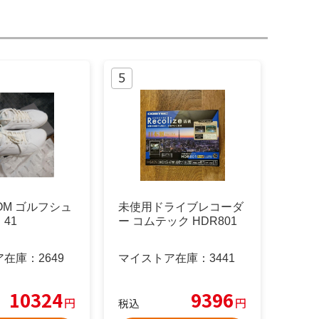
IOM ゴルフシュ
未使用ドライブレコーダ
41
ー コムテック HDR801
ア在庫：
2649
マイストア在庫：
3441
10324
9396
円
円
税込