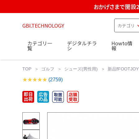
おかげさまで開設2
GBI.TECHNOLOGY
カテゴリ一
デジタルチラ
Howto情
覧
シ
報
TOP
ゴルフ
シューズ(男性用)
新品❗️FOOTJ
(2759)