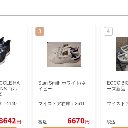
OLE HA
Stan Smith ホワイト/ネ
ECCO B
ANS ゴル
イビー
ーズ新品 
5
庫：
4140
マイストア在庫：
2611
マイスト
8642
6670
円
円
税込
税込