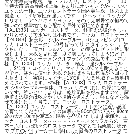
大苗木最高等級極上品‼️ - メルカリ。ロストラータ 10
号特大苗 最高等級極上品‼️あまりにオシャレでかっこいい
ユッカの一種。ユッカロストラータ国内実生株 鉢のまま
発送 b。まず耐寒性が強い点です。（2ヘッド）ユッカグ
ロリオサ アツバキミガヨラン。そのうえ耐暑性が極めて
強いので猛暑地でも心配なく戸外で管理できます。
【AL1333】ユッカ ロストラータ。鉢植えの場合もしっ
かりと乾くまで水やりは不要です。ユッカ ロストラータ
【24-848】超美形 シルバーブルー。dショッピング |ユ
ッカ（ロストラータ） 10号 ぽってり スタイリッシュ。幹
立ちになり、頂点にシルバーグレーの葉をロゼット状に形
成します。大株を見れば一度で虜になってしまうほどで、
知る人ぞ知るオーナメンタルプランツの銘品です。パ*♡
様 【AL1308】ユッカ リギダ 極太 強シルバーブル
ー。9*1様 アロイフォリア。マイナス10℃でも耐えること
ができ、寒さに慣れた大株であればさらに気温が下回って
も耐えます。実際にマイナス15℃近くなる地域でも露地植
えにされています。S*n様 【AL1293】ユッカ ロストラー
タ シルバーブルー個体。ユッカ リギダ (お)。乾燥にも強
いです。強いというよりは、乾燥気味を好みますので、露
地植えの場合は乾きやすい場所を選んだり、軽石などを混
ぜて水はけよく育てます。ユッカ ロストラータ。
【AL1332】ユッカ ロストラータ。サボテンに近い感覚
で育ててください。サイズ鉢底から90cm葉の広がり80cm
幹の太さ10cmお写真の 現品 を発送いたします品種名...ユ
ッカ・ロストラータ～～～～～～✴～スタッフからの一言
本日入荷した艶々のロストラータ ですとても綺麗な 樹形
で プロのバイヤーが一目惚れした 最高のロストラータ で