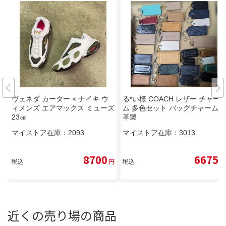
ヴェネダ カーター × ナイキ ウ
る*い様 COACH レザー チャー
ィメンズ エアマックス ミューズ
ム 多色セット バッグチャーム
23㎝
革製
マイストア在庫：
2093
マイストア在庫：
3013
8700
6675
税込
円
税込
円
近くの売り場の商品