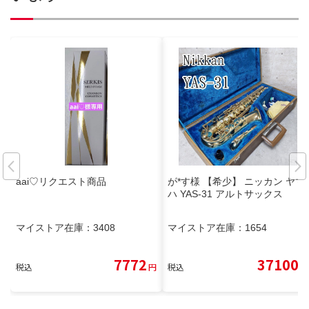
aai♡リクエスト商品
が*す様 【希少】 ニッカン ヤマ
ハ YAS-31 アルトサックス
マイストア在庫：
3408
マイストア在庫：
1654
7772
37100
税込
円
税込
円