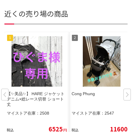
近くの売り場の商品
【✨美品✨】 HARE ジャケット
Cong Phung
デニム×総レース切替 ショート
丈
マイストア在庫：
2508
マイストア在庫：
2547
6525
11600
税込
円
税込
円