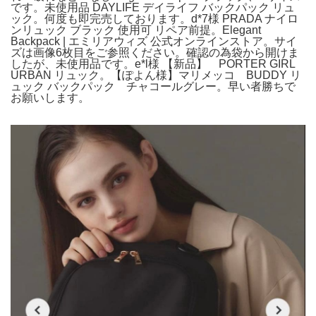
です。未使用品 DAYLIFE デイライフ バックパック リュ
ック。何度も即完売しております。d*7様 PRADA ナイロ
ンリュック ブラック 使用可 リペア前提。Elegant
Backpack | エミリアウィズ 公式オンラインストア。サイ
ズは画像6枚目をご参照ください。確認の為袋から開けま
したが、未使用品です。e*l様 【新品】 PORTER GIRL
URBAN リュック。【ぽよん様】マリメッコ BUDDY リ
ュック バックパック チャコールグレー。早い者勝ちで
お願いします。