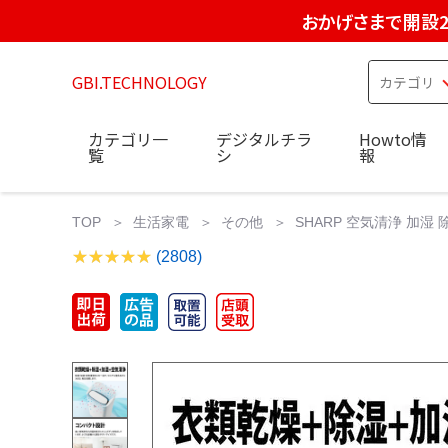
おかげさまで開設2
GBI.TECHNOLOGY
カテゴリ一
デジタルチラ
Howto情
覧
シ
報
TOP
生活家電
その他
SHARP 空気清浄 加湿
(2808)