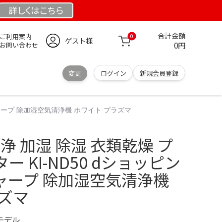
詳しくは
こちら
合計金額
ご利用案内
0
ゲスト様
0円
お問い合わせ
変更
ログイン
新規会員登録
 シャープ 除加湿空気清浄機 ホワイト プラズマ
清浄 加湿 除湿 衣類乾燥 プ
 KI-ND50 dショッピン
 シャープ 除加湿空気清浄機
ズマ
定モデル