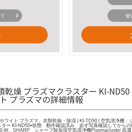
いて
受
る
類乾燥 プラズマクラスター KI-ND50 
イト プラズマの詳細情報
ホワイト プラズマ。衣類乾燥・除湿 | KI-TD50 | 空気清浄機：
スター KI-ND50▪️状態 動作確認済み 必ず写真確認してから
50-W。SHARP シャープ除加湿空気清浄機Plasmacluster 