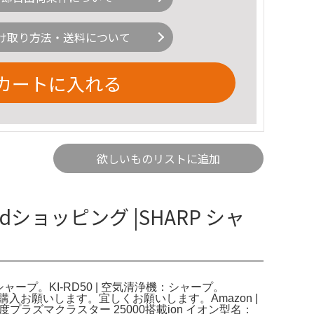
け取り方法・送料について
カートに入れる
欲しいものリストに追加
dショッピング |SHARP シャ
シャープ。KI-RD50 | 空気清浄機：シャープ。
の購入お願いします。宜しくお願いします。Amazon |
高濃度プラズマクラスター 25000搭載ion イオン型名：