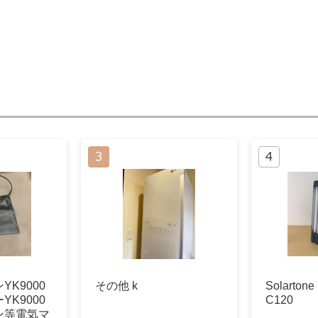
K9000
その他 k
Solarto
K9000
C120
ン等電気マ