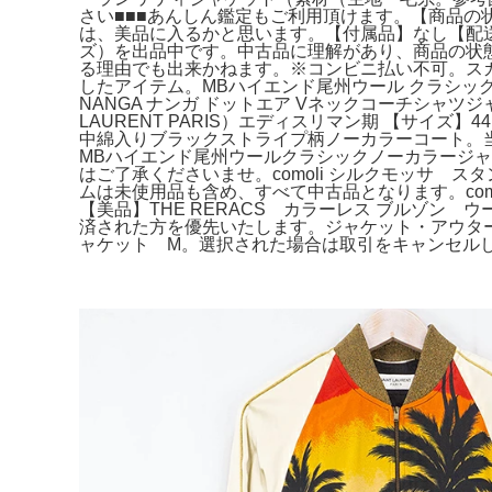
さい■■■あんしん鑑定もご利用頂けます。【商品の状
は、美品に入るかと思います。【付属品】なし【配
ズ）を出品中です。中古品に理解があり、商品の状
る理由でも出来かねます。※コンビニ払い不可。スカジャン。中古
したアイテム。MBハイエンド尾州ウール クラシック セ
NANGA ナンガ ドットエア Vネックコーチシャツジャケッ
LAURENT PARIS）エディスリマン期 【サイズ】44※お
中綿入りブラックストライプ柄ノーカラーコート。当方、タバ
MBハイエンド尾州ウールクラシックノーカラージャ
はご了承くださいませ。comoli シルクモッサ ス
ムは未使用品も含め、すべて中古品となります。como
【美品】THE RERACS カラーレス ブルゾン ウール
済された方を優先いたします。ジャケット・アウター LAM
ャケット M。選択された場合は取引をキャンセルします