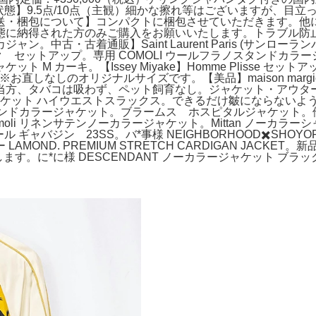
態】9.5点/10点（主観）細かな擦れ等はございますが、目立
送・梱包について】コンパクトに梱包させていただきます。他に
態に納得された方のみご購入をお願いいたします。トラブル防
・古着通販】Saint Laurent Paris (サンローランパリ) 
ットアップ。専用 COMOLI ウールフラノスタンドカラージャケ
ト M カーキ。【Issey Miyake】Homme Plisse セッ
直しなしのオリジナルサイズです。【美品】maison margiela in
コは吸わず、ペット飼育なし。ジャケット・アウター WTAPS SK
ケット ハイウエストスラックス。できるだけ皺にならないよ
タンドカラージャケット。ブラームス ホスピタルジャケット。他の
li リネンサテンノーカラージャケット。Mittan ノーカラ
 ギャバジン 23SS。バ*事様 NEIGHBORHOOD✖️SHOYO
OND. PREMIUM STRETCH CARDIGAN JACK
。に*に様 DESCENDANT ノーカラージャケット ブラック