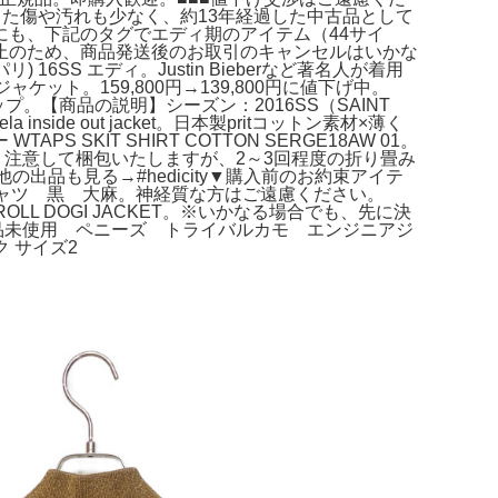
った傷や汚れも少なく、約13年経過した中古品として
も、下記のタグでエディ期のアイテム（44サイ
止のため、商品発送後のお取引のキャンセルはいかな
16SS エディ。Justin Bieberなど著名人が着用
ット。159,800円→139,800円に値下げ中。
トアップ。【商品の説明】シーズン：2016SS（SAINT
side out jacket。日本製pritコットン素材×薄く
IT SHIRT COTTON SERGE18AW 01。
う注意して梱包いたしますが、2～3回程度の折り畳み
出品も見る→#hedicity▼購入前のお約束アイテ
ーシャツ 黒 大麻。神経質な方はご遠慮ください。
ROLL DOGI JACKET。※いかなる場合でも、先に決
ET。新品未使用 ペニーズ トライバルカモ エンジニアジ
 サイズ2