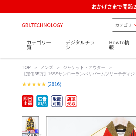
おかげさまで開設2
GBI.TECHNOLOGY
カテゴリ一
デジタルチラ
Howto情
覧
シ
報
TOP
メンズ
ジャケット・アウター
【定価35万】16SSサンローランパリパームツリーテディジャケット44 
(2816)