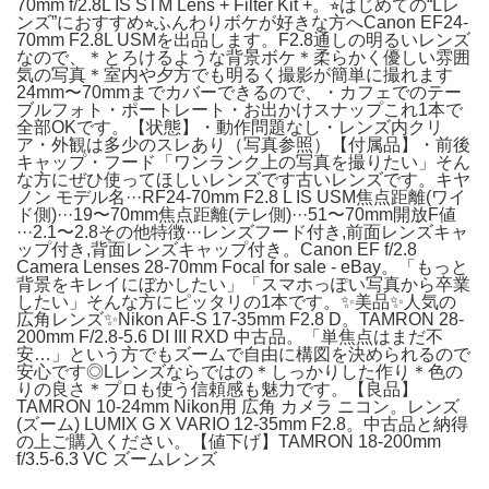
70mm f/2.8L IS STM Lens + Filter Kit +。⭐︎はじめての“Lレ
ンズ”におすすめ⭐︎ふんわりボケが好きな方へCanon EF24-
70mm F2.8L USMを出品します。F2.8通しの明るいレンズ
なので、＊とろけるような背景ボケ＊柔らかく優しい雰囲
気の写真＊室内や夕方でも明るく撮影が簡単に撮れます
24mm〜70mmまでカバーできるので、・カフェでのテー
ブルフォト・ポートレート・お出かけスナップこれ1本で
全部OKです。【状態】・動作問題なし・レンズ内クリ
ア・外観は多少のスレあり（写真参照）【付属品】・前後
キャップ・フード「ワンランク上の写真を撮りたい」そん
な方にぜひ使ってほしいレンズです古いレンズです。キヤ
ノン モデル名···RF24-70mm F2.8 L IS USM焦点距離(ワイ
ド側)···19〜70mm焦点距離(テレ側)···51〜70mm開放F値
···2.1〜2.8その他特徴···レンズフード付き,前面レンズキャ
ップ付き,背面レンズキャップ付き。Canon EF f/2.8
Camera Lenses 28-70mm Focal for sale - eBay。「もっと
背景をキレイにぼかしたい」「スマホっぽい写真から卒業
したい」そんな方にピッタリの1本です。✨美品✨人気の
広角レンズ✨Nikon AF-S 17-35mm F2.8 D。TAMRON 28-
200mm F/2.8-5.6 DI III RXD 中古品。「単焦点はまだ不
安…」という方でもズームで自由に構図を決められるので
安心です◎Lレンズならではの＊しっかりした作り＊色の
りの良さ＊プロも使う信頼感も魅力です。【良品】
TAMRON 10-24mm Nikon用 広角 カメラ ニコン。レンズ
(ズーム) LUMIX G X VARIO 12-35mm F2.8。中古品と納得
の上ご購入ください。【値下げ】TAMRON 18-200mm
f/3.5-6.3 VC ズームレンズ