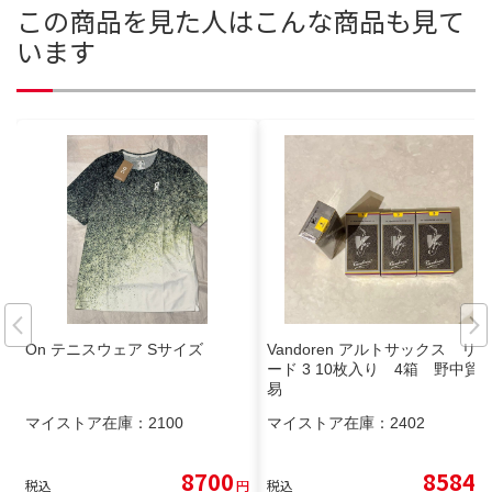
この商品を見た人はこんな商品も見て
います
On テニスウェア Sサイズ
Vandoren アルトサックス リ
ード 3 10枚入り 4箱 野中貿
易
マイストア在庫：
2100
マイストア在庫：
2402
8700
8584
税込
円
税込
円