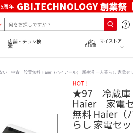
GBI.TECHNOLOGY 創業祭
5周年
マイストア
店舗・チラシ検
索
安い 中古 設置無料 Haier（ハイアール） 新生活 一人暮らし 家電セ
HOT !
★97 冷蔵
Haier 家
無料 Haier
らし 家電セッ