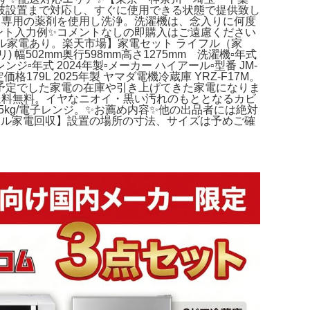
突破設置まで対応し、すぐに使用できる状態で提供致し
！専用の薬剤を使用し洗浄。洗濯機は、念入りに何度
ント入力例✨コメントなしの即購入はご遠慮ください
ル家電あり。楽天市場】家電セット ライフル（家
リ) 幅502mm奥行598mm高さ1275mm 洗濯機▫年式
mmレンジ▫年式 2024年製▫メーカー ハイアール▫型番 JM-
格179L 2025年製 ヤマダ電機冷蔵庫 YRZ-F17M。
予定でした家電の在庫や引き上げてきた家電になりま
 全国送料無料。イヤなニオイ・黒い汚れのもととなるカビ
/ 4.5kg/電子レンジ。✨お薦め内容✨他の出品者には絶対
クル家電回収】設置の場所の寸法、サイズは予めご確