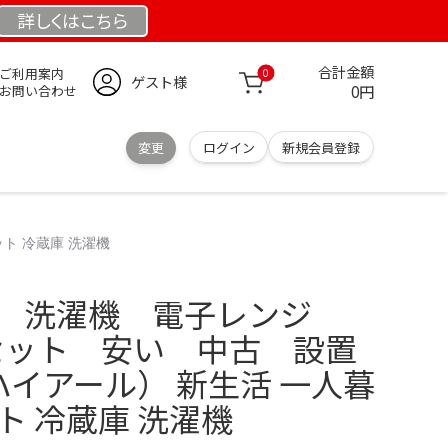
詳しくは
こちら
合計金額
ご利用案内
0
ゲスト様
0円
お問い合わせ
変更
ログイン
新規会員登録
ット 冷蔵庫 洗濯機
庫 洗濯機 電子レンジ
電セット 安い 中古 設置
（ハイアール） 新生活 一人暮
ト 冷蔵庫 洗濯機