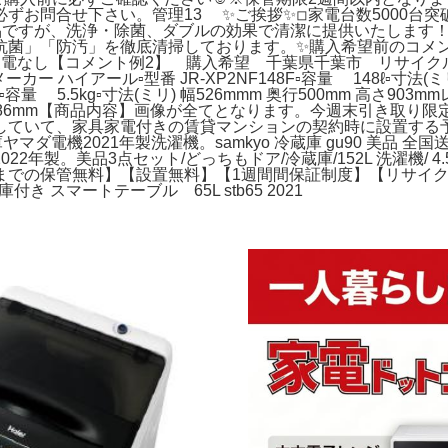
ずお問合せ下さい。管理13 ✨ご挨拶✨◽︎家電台数5000台
品ですが、洗浄・除菌、ダブルの効果で清潔に提供いたします
抗菌」「防汚」を徹底清掃しております。✨購入希望前のコメ
電なし【コメント例2】 購入希望 千葉県千葉市 リサイク
ー ハイアール▫型番 JR-XP2NF148F▫容量 148ℓ▫寸法(ミ
▫容量 5.5kg▫寸法(ミリ) 幅526mmm 奥行500mm 高さ903
 高さ286mm【商品内容】画像が全てとなります。今週末引き取り限定価
していて、家具家電付きの賃貸マンションの契約時に設置する
マダ電機2021年製洗濯機。samkyo 冷蔵庫 gu90 美品
L 2022年製。美品3点セット/どっちもドア/冷蔵庫/152L 洗濯機
までの保管無料】【設置無料】【1週間間保証制度】【リサイ
 スマートテーブル 65L stb65 2021