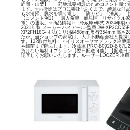
静岡・山梨】→一部地域要相談のためコメント欄で必
ます。✨お掃除はプロに委託✨あくまで、綺麗な商
も水清掃、脱水を繰り返し、「防カビ」「消臭」「
【コメント例1】 購入希望 鶴見区 リサイクル家
電）の通販。✨商品情報✨ 冷蔵庫▫年式 2024年製▫メーカ
2021年製▫メーカー ハイアール▫型番 JW-XP2CD55F
XP2FH18G▫寸法(ミリ) 幅458mm 奥行354mm
たか。当ショップの家電は、大手不動産会社と提携
す。132取付無料！アイリスオーヤマブラック冷蔵庫ヤ
や細菌まで除去します。冷蔵庫 PRC-B092D-B 87
負けない無料オプション【翌日配送可能】【配送日
認宜しくお願いいたします。ルーザーLOOZER 冷蔵庫付き