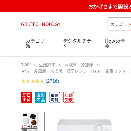
おかげさまで開設2
GBI.TECHNOLOGY
カテゴリ一
デジタルチラ
Howto情
覧
シ
報
TOP
生活家電
冷蔵庫・冷凍庫
★97 冷蔵庫 洗濯機 電子レンジ Haier 家電セット 
(2716)