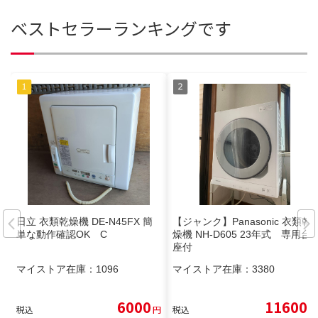
ベストセラーランキングです
日立 衣類乾燥機 DE-N45FX 簡
【ジャンク】Panasonic 衣類乾
単な動作確認OK C
燥機 NH-D605 23年式 専用台
座付
マイストア在庫：
1096
マイストア在庫：
3380
6000
11600
税込
円
税込
円