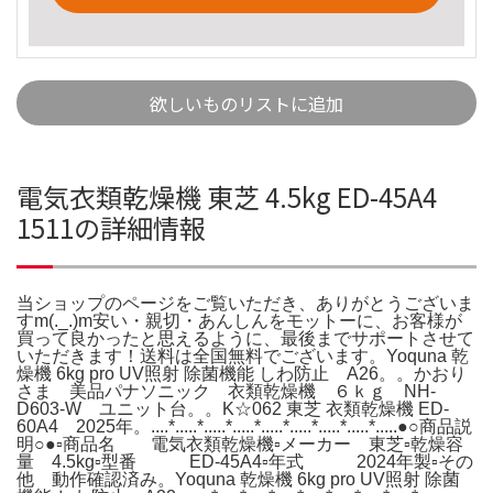
欲しいものリストに追加
電気衣類乾燥機 東芝 4.5kg ED-45A4
1511の詳細情報
当ショップのページをご覧いただき、ありがとうございま
すm(._.)m安い・親切・あんしんをモットーに、お客様が
買って良かったと思えるように、最後までサポートさせて
いただきます！送料は全国無料でございます。Yoquna 乾
燥機 6kg pro UV照射 除菌機能 しわ防止 A26。。かおり
さま 美品パナソニック 衣類乾燥機 ６ｋｇ NH-
D603-W ユニット台。。K☆062 東芝 衣類乾燥機 ED-
60A4 2025年。....*.....*.....*.....*.....*.....*.....*.....*.....●○商品説
明○●▫︎商品名 電気衣類乾燥機▫︎メーカー 東芝▫︎乾燥容
量 4.5kg▫︎型番 ED-45A4▫︎年式 2024年製▫︎その
他 動作確認済み。Yoquna 乾燥機 6kg pro UV照射 除菌