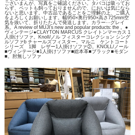
ございまんが、写真をご確認ください。タバコは吸ってお
らず、ペットも飼っておりませんので、においは気になら
ないと思います。中古品であることをご理解の上、ご購入
をよろしくお願いします。幅950×奥行950×高さ725mm空
気を抜いて、折りたたんで発送します。カラー···グレイ
系。A review of MUJI's new and popular products: the 。●
ヴィンテージ●CLAYTON MARCUS クレイトンマーカス 1
人掛けソファ。Knoll/ノル フィスターコレクション シング
ルソファb チャールズフィスター。マルニ ケントコート
シリーズ 1脚 レザー1人掛けソファ②。KNOLL/ノール
■ヴィンテージ■1人掛けソファ■総本革■ブラック■モダン
■。肘無しソファ