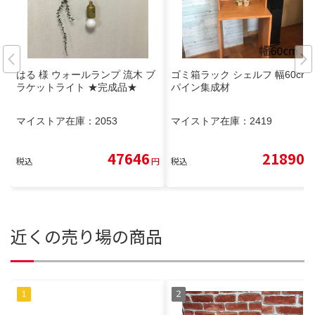
はる 様 ウォールランプ 流木 ブ
ゴミ箱ラック シェルフ 幅60cm
ラケットライト ★完成品★
パイン集成材
マイストア在庫：
2053
マイストア在庫：
2419
47646
21890
税込
円
税込
円
近くの売り場の商品