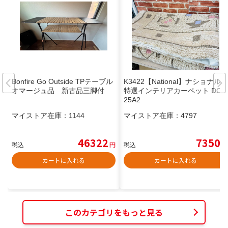
Bonfire Go Outside TPテーブル
K3422【National】ナショナル
オマージュ品 新古品三脚付
特選インテリアカーペット DC-
25A2
マイストア在庫：
1144
マイストア在庫：
4797
46322
7350
税込
円
税込
円
カートに入れる
カートに入れる
このカテゴリをもっと見る