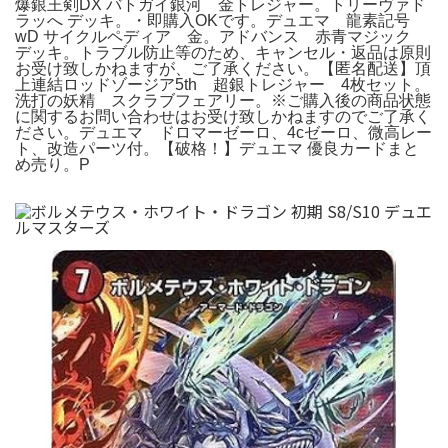
爆銀王剣DX バトガイ銀河 金トレジャー。トリーヴァド
ラッへ デッキ。・即購入OKです。デュエマ 龍素記号
wD サイクルペディア 金。アドバンス 赤青マジック
デッキ。トラブル防止等のため、キャンセル・返品は原則
お受け致しかねますが、ご了承ください。【匿名配送】頂
上連結ロッドゾージア5th 超銀トレジャー 4枚セット。
洗打の妖精 スクラブフェアリー。※ご購入後の商品状態
に関するお問い合わせはお受け致しかねますのでご了承く
ださい。デュエマ ドロマーゼーロ、4cゼーロ、微高レー
ト、改造パーツ付。【破格！】デュエマ 優良カードまと
め売り。P