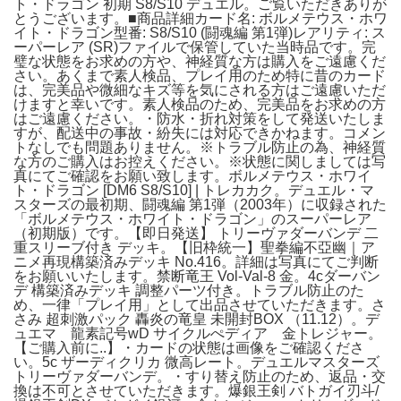
ト・ドラゴン 初期 S8/S10 デュエル。ご覧いただきありが
とうございます。■商品詳細カード名: ボルメテウス・ホワ
イト・ドラゴン型番: S8/S10 (闘魂編 第1弾)レアリティ: ス
ーパーレア (SR)ファイルで保管していた当時品です。完
璧な状態をお求めの方や、神経質な方は購入をご遠慮くだ
さい。あくまで素人検品、プレイ用のため特に昔のカード
は、完美品や微細なキズ等を気にされる方はご遠慮いただ
けますと幸いです。素人検品のため、完美品をお求めの方
はご遠慮ください。・防水・折れ対策をして発送いたしま
すが、配送中の事故・紛失には対応できかねます。コメン
トなしでも問題ありません。※トラブル防止の為、神経質
な方のご購入はお控えください。※状態に関しましては写
真にてご確認をお願い致します。ボルメテウス・ホワイ
ト・ドラゴン [DM6 S8/S10] | トレカカク。デュエル・マ
スターズの最初期、闘魂編 第1弾（2003年）に収録された
「ボルメテウス・ホワイト・ドラゴン」のスーパーレア
（初期版）です。【即日発送】 トリーヴァダーバンデ 二
重スリーブ付き デッキ。【旧枠統一】聖拳編不亞幽｜ア
ニメ再現構築済みデッキ No.416。詳細は写真にてご判断
をお願いいたします。禁断竜王 Vol-Val-8 金。4cダーバン
デ 構築済みデッキ 調整パーツ付き。トラブル防止のた
め、一律「プレイ用」として出品させていただきます。さ
さみ 超刺激パック 轟炎の竜皇 未開封BOX （11.12）。デ
ュエマ 龍素記号wD サイクルぺディア 金トレジャー。
【ご購入前に..】・カードの状態は画像をご確認くださ
い。5c ザーディクリカ 微高レート。デュエルマスターズ
トリーヴァダーバンデ。・すり替え防止のため、返品・交
換は不可とさせていただきます。爆銀王剣 バトガイ刃斗/