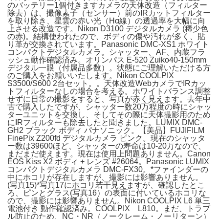
のバッテリー1個付きますカメラの天体改造（フィルター
除去）は、撮像素子（センサー）前のIRカットフィルター
を取り除き、星雲の赤い光（Hα線）の透過率を大幅に向
上させる改造です。Nikon D3100 デジタルカメラ (稀少色
の赤)。結構使われたので、ボディの傷や汚れが多く、貼
り革が交換されています。Panasonic DMC-XS1 ホワイト
コンパクトデジタルカメラ。シャッター、AF、内蔵フラ
ッシュ動作確認済み。オリンパス E-520 Zuiko40-150mm
デジタル一眼（付属品多数）。状態にご理解いただける方
のご購入をお願いいたします。Nikon COOLPIX
S3500/S600 2台セット。。天体改造WebカメラでIRカッ
トフィルターなしの場合を考える。ホワイトバランス調整
せずに日常の撮影をすると、写真が赤く見えます。去年中
古で購入したですが、シャッター数20万程度の時にシャッ
ターユニットを交換し、そしてその際に天体撮影用のため
にIRフィルターも除去したと聞きました。LUMIX DMC-
GH2 ブラック ボディ パナソニック。【美品】FUJIFILM
FinePix Z200fd デジタルカメラ ピンク。現在のシャッタ
ー数は39600ほど、シャッターの寿命は10-20万なので、
まだまだ使えます。現在は使用上問題ありません。Canon
EOS Kiss X2 ボディ + レンズ #26064。Panasonic LUMIX
コンパクトデジタルカメラ DMC-FX30。*ファインダーの
中にホコリが存在しますが、撮影には影響ありません。
(写真15)*写真17にホコリ若干見えますが、確認したとこ
ろ、ピンとグラス(写真16）の表面に付いているホコリな
ので、撮影には影響ありません。Nikon COOLPIX L6 単三
電池付き 動作確認済み。COOLPIX L810。まだ、トラブ
ル防止のため、NC・NR（ノークレーム・ノーリターン）