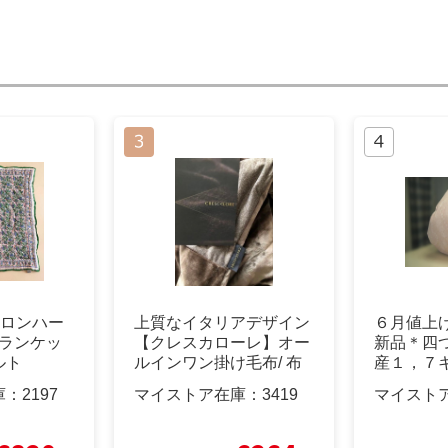
nts ロンハー
上質なイタリアデザイン
６月値上
ブランケッ
【クレスカローレ】オー
新品＊四
ルト
ルインワン掛け毛布/ 布
産１，７
団カバー S
式羽毛布
庫：
2197
マイストア在庫：
3419
マイスト