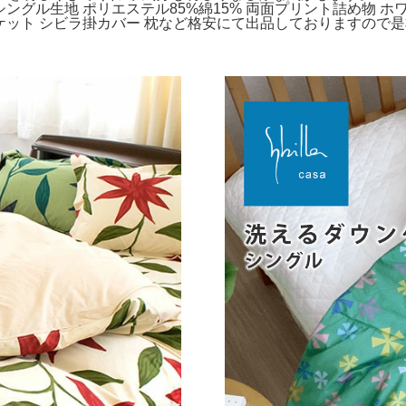
0 シングル生地 ポリエステル85%綿15% 両面プリント詰め物 
タオルケット シビラ掛カバー 枕など格安にて出品しておりますの