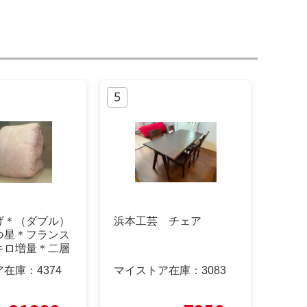
げ＊（ダブル）
浜本工芸 チェア
つ星＊フランス
キロ増量＊二層
団
ア在庫：
4374
マイストア在庫：
3083