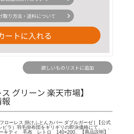
け取り方法・送料について
カートに入れる
欲しいものリストに追加
ス グリーン 楽天市場】
情報
フローレス 掛けふとんカバー ダブルガーゼ | 【公式
（シビラ）羽毛掛布団をギリギリの即決価格にて、、、
ティ 毛布 レトロ 140×200。【商品説明】