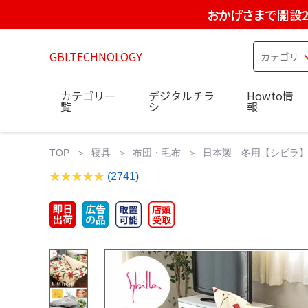
おかげさまで開設2
GBI.TECHNOLOGY
カテゴリ一
デジタルチラ
Howto情
覧
シ
報
TOP
寝具
布団・毛布
日本製 冬用【シビラ】羽
(2741)