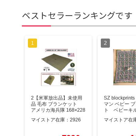
ベストセラーランキングです
2【米軍放出品】未使用
SZ blockpri
品 毛布 ブランケット
マン ベビー 
アメリカ海兵隊 168×228
ト ベビーキ
マイストア在庫：
2926
マイストア在