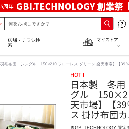
GBI.TECHNOLOGY 創業祭
5周年
マイストア
店舗・チラシ検
索
毛布団 シングル 150×210 フローレス グリーン 楽天市場】【39
HOT !
日本製 冬用
グル 150×2
天市場】【39
ス 掛け布団カ
※GBI.TECHNOLOGY 限