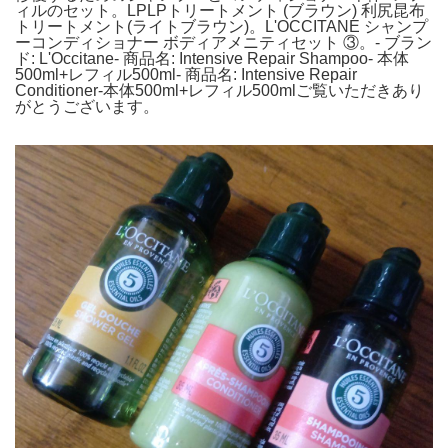
ィルのセット。LPLPトリートメント (ブラウン) 利尻昆布
トリートメント(ライトブラウン)。L'OCCITANE シャンプ
ーコンディショナー ボディアメニティセット ③。- ブラン
ド: L'Occitane- 商品名: Intensive Repair Shampoo- 本体
500ml+レフィル500ml- 商品名: Intensive Repair
Conditioner-本体500ml+レフィル500mlご覧いただきあり
がとうございます。