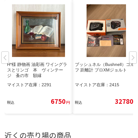
H*様 静物画 油彩画 ワイングラ
ブッシュネル（Bushnell）ゴル
スとリンゴ 本 ヴィンテー
フ 距離計 プロXMジョルト
ジ 蚤の市 額縁
マイストア在庫：
2291
マイストア在庫：
2415
6750
32780
税込
円
税込
円
近くの売り場の商品