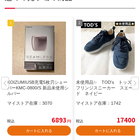
KOIZUMIUSB充電5枚刃シェー
未使用品✨ TOD's トッズ
バーKMC-0800/S 新品未使用シ
フリンジスニーカー スエー
ルバー
ド ネイビー
マイストア在庫：
3070
マイストア在庫：
1742
6893
17400
税込
円
税込
円
カートに入れる
カートに入れる